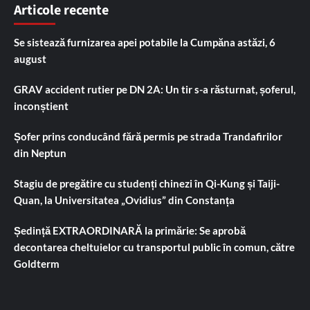
Articole recente
Se sistează furnizarea apei potabile la Cumpăna astăzi, 6
august
GRAV accident rutier pe DN 2A: Un tir s-a răsturnat, șoferul,
inconștient
Șofer prins conducând fără permis pe strada Trandafirilor
din Neptun
Stagiu de pregătire cu studenți chinezi în Qi-Kung și Taiji-
Quan, la Universitatea „Ovidius” din Constanța
Ședință EXTRAORDINARĂ la primărie: Se aprobă
decontarea cheltuielor cu transportul public în comun, către
Goldterm