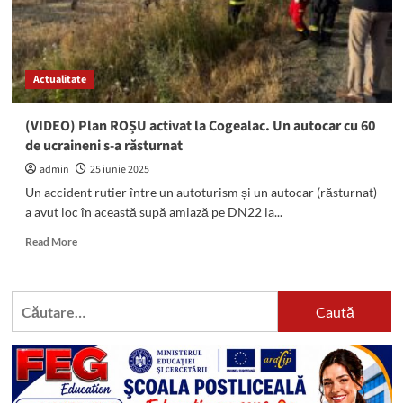
Actualitate
(VIDEO) Plan ROȘU activat la Cogealac. Un autocar cu 60
de ucraineni s-a răsturnat
admin
25 iunie 2025
Un accident rutier între un autoturism și un autocar (răsturnat)
a avut loc în această supă amiază pe DN22 la...
Read
Read More
more
about
(VIDEO)
Caută
Plan
după:
ROȘU
activat
la
Cogealac.
Un