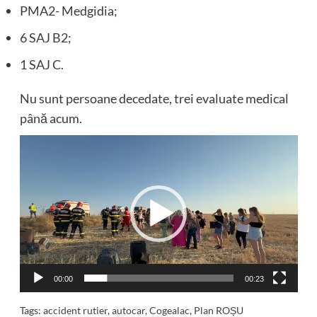
PMA2- Medgidia;
6 SAJ B2;
1 SAJ C.
Nu sunt persoane decedate, trei evaluate medical
până acum.
Player
video
00:00
00:23
Tags:
accident rutier
,
autocar
,
Cogealac
,
Plan ROȘU