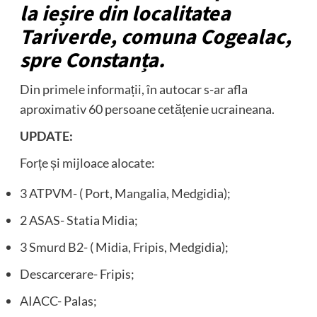
la ieșire din localitatea
Tariverde, comuna Cogealac,
spre Constanța.
Din primele informații, în autocar s-ar afla
aproximativ 60 persoane cetățenie ucraineana.
UPDATE:
Forțe și mijloace alocate:
3 ATPVM- ( Port, Mangalia, Medgidia);
2 ASAS- Statia Midia;
3 Smurd B2- ( Midia, Fripis, Medgidia);
Descarcerare- Fripis;
AIACC- Palas;