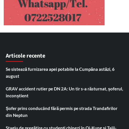
Articole recente
Se sistează furnizarea apei potabile la Cumpăna astăzi, 6
august
GRAV accident rutier pe DN 2A: Un tir s-a răsturnat, șoferul,
inconștient
Șofer prins conducând fără permis pe strada Trandafirilor
din Neptun
Stagiu de pregătire cu studenți chinezi în Qi-Kung și Taiji-