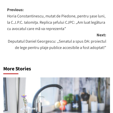
Post
Previous:
Horia Constantinescu, mutat de Piedone, pentru șase luni,
navigation
la C.J.P.C. Ialomița. Replica șefului CJPC: „Am luat legătura
cu avocatul care mă va reprezenta”
Next:
Deputatul Daniel Georgescu: „Senatul a spus DA: proiectul
de lege pentru plaje publice accesibile a fost adoptat!”
More Stories