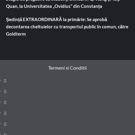
Quan, la Universitatea „Ovidius” din Constanța
Ședință EXTRAORDINARĂ la primărie: Se aprobă
decontarea cheltuielor cu transportul public în comun, către
Goldterm
Termeni si Conditii
Prima
pagină
Știri
de
Administrație
ultima
locală
Actualitate
oră
Justiție
Cultura