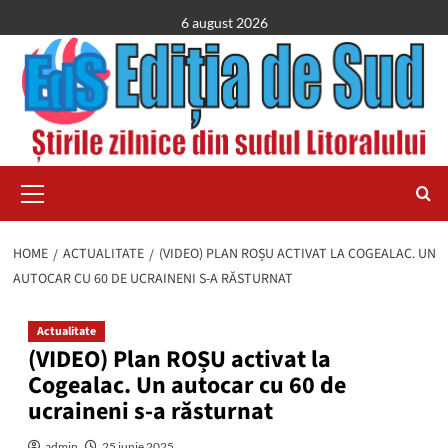
Skip
6 august 2026
to
content
Primary
Menu
HOME
ACTUALITATE
(VIDEO) PLAN ROȘU ACTIVAT LA COGEALAC. UN
AUTOCAR CU 60 DE UCRAINENI S-A RĂSTURNAT
Actualitate
(VIDEO) Plan ROȘU activat la
Cogealac. Un autocar cu 60 de
ucraineni s-a răsturnat
admin
25 iunie 2025