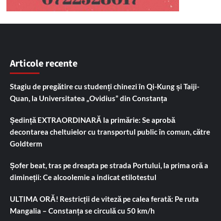
Articole recente
Stagiu de pregătire cu studenți chinezi în Qi-Kung și Taiji-
Quan, la Universitatea „Ovidius” din Constanța
Ședință EXTRAORDINARĂ la primărie: Se aprobă
decontarea cheltuielor cu transportul public în comun, către
Goldterm
Șofer beat, tras pe dreapta pe strada Portului, la prima oră a
dimineții: Ce alcoolemie a indicat etilotestul
ULTIMA ORĂ! Restricții de viteză pe calea ferată: Pe ruta
Mangalia – Constanța se circulă cu 50 km/h