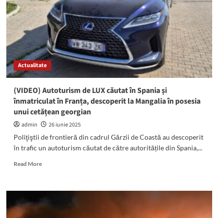
depistat
de
polițiști
în
cartierul
Coloniști
din
Actualitate
Mangalia
(VIDEO) Autoturism de LUX căutat în Spania și
înmatriculat în Franța, descoperit la Mangalia în posesia
unui cetățean georgian
admin
26 iunie 2025
Poliţiştii de frontieră din cadrul Gărzii de Coastă au descoperit
în trafic un autoturism căutat de către autoritățile din Spania,...
Read
Read More
more
about
(VIDEO)
Autoturism
de
LUX