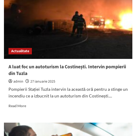
căutat
în
Spania
și
înmatriculat
în
Franța,
descoperit
Actualitate
la
Mangalia
în
A luat foc un autoturism la Costinești. Intervin pompierii
posesia
din Tuzla
unui
cetățean
admin
27 ianuarie 2025
georgian
Pompierii Stației Tuzla intervin la această oră pentru a stinge un
incendiu ce a izbucnit la un autoturism din Costinești....
Read
Read More
more
about
A
luat
foc