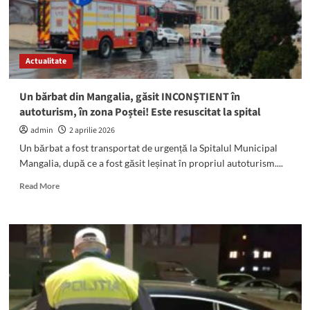
Actualitate
Un bărbat din Mangalia, găsit INCONȘTIENT în
autoturism, în zona Poștei! Este resuscitat la spital
admin
2 aprilie 2026
Un bărbat a fost transportat de urgență la Spitalul Municipal
Mangalia, după ce a fost găsit leșinat în propriul autoturism....
Read
Read More
more
about
Un
bărbat
din
Mangalia,
găsit
INCONȘTIENT
în