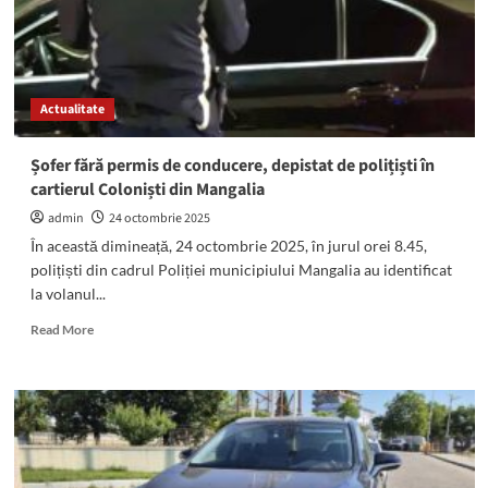
autoturism,
în
zona
Poștei!
Este
Actualitate
resuscitat
la
spital
Șofer fără permis de conducere, depistat de polițiști în
cartierul Coloniști din Mangalia
admin
24 octombrie 2025
În această dimineață, 24 octombrie 2025, în jurul orei 8.45,
polițiști din cadrul Poliției municipiului Mangalia au identificat
la volanul...
Read
Read More
more
about
Șofer
fără
permis
de
conducere,