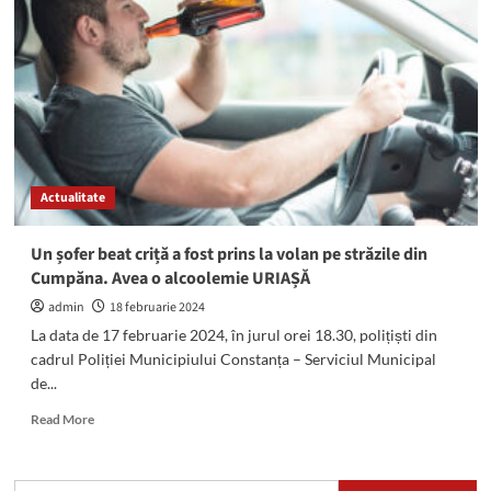
un
autoturism
la
Costinești.
Intervin
pompierii
din
Tuzla
Actualitate
Un șofer beat criță a fost prins la volan pe străzile din
Cumpăna. Avea o alcoolemie URIAȘĂ
admin
18 februarie 2024
La data de 17 februarie 2024, în jurul orei 18.30, polițiști din
cadrul Poliției Municipiului Constanța – Serviciul Municipal
de...
Read
Read More
more
about
Un