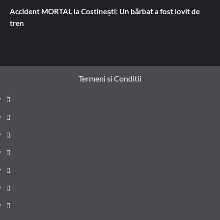
Accident MORTAL la Costinești: Un bărbat a fost lovit de
tren
Termeni si Conditii
Prima
pagină
Știri
de
Administrație
ultima
locală
Actualitate
oră
Justiție
Cultura
Sănătate