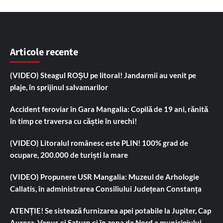
Articole recente
(VIDEO) Steagul ROȘU pe litoral! Jandarmii au venit pe
plaje, în sprijinul salvamarilor
Accident feroviar în Gara Mangalia: Copilă de 19 ani, rănită
în timp ce traversa cu căștie în urechi!
(VIDEO) Litoralul românesc este PLIN! 100% grad de
ocupare, 200.000 de turiști la mare
(VIDEO) Propunere USR Mangalia: Muzeul de Arhologie
Callatis, în administrarea Consiliului Județean Constanța
ATENȚIE! Se sistează furnizarea apei potabile la Jupiter, Cap
Aurora, Venus și Saturn și în zona de Nord a municipiului