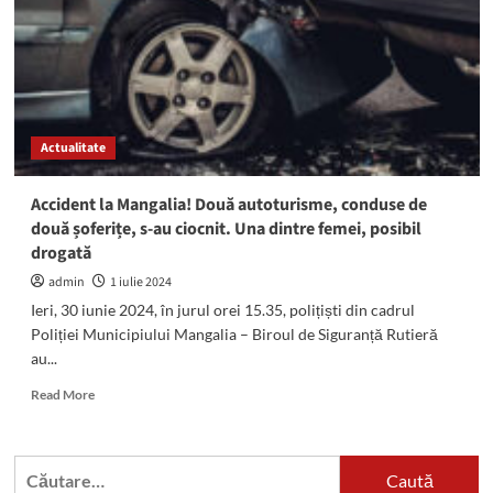
Mangalia:
Un
șofer
de
79
de
ani
Actualitate
a
FUGIT
cu
Accident la Mangalia! Două autoturisme, conduse de
polițiștii
două șoferițe, s-au ciocnit. Una dintre femei, posibil
după
drogată
el
admin
1 iulie 2024
Ieri, 30 iunie 2024, în jurul orei 15.35, polițiști din cadrul
Poliției Municipiului Mangalia – Biroul de Siguranță Rutieră
au...
Read
Read More
more
about
Accident
Caută
la