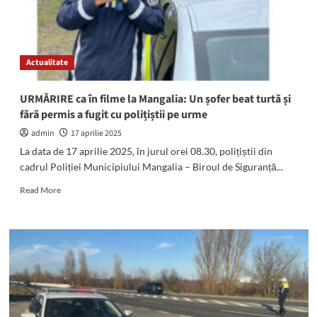
Actualitate
URMĂRIRE ca în filme la Mangalia: Un șofer beat turtă și
fără permis a fugit cu polițiștii pe urme
admin
17 aprilie 2025
La data de 17 aprilie 2025, în jurul orei 08.30, polițiștii din
cadrul Poliției Municipiului Mangalia – Biroul de Siguranță...
Read
Read More
more
about
URMĂRIRE
ca
în
filme
la
Mangalia:
Un