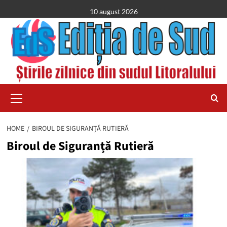
Skip
10 august 2026
to
content
Primary
Menu
HOME
BIROUL DE SIGURANȚĂ RUTIERĂ
Biroul de Siguranță Rutieră