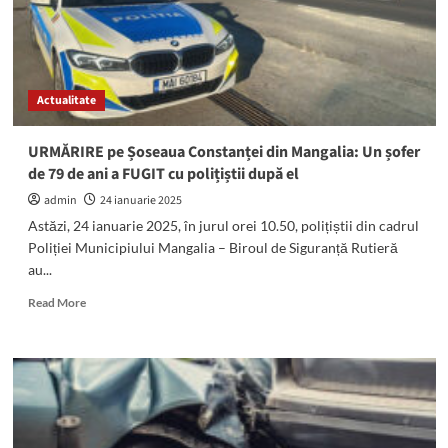
șofer
beat
turtă
și
fără
Actualitate
permis
a
fugit
URMĂRIRE pe Șoseaua Constanței din Mangalia: Un șofer
cu
de 79 de ani a FUGIT cu polițiștii după el
polițiștii
pe
admin
24 ianuarie 2025
urme
Astăzi, 24 ianuarie 2025, în jurul orei 10.50, polițiștii din cadrul
Poliției Municipiului Mangalia – Biroul de Siguranță Rutieră
au...
Read
Read More
more
about
URMĂRIRE
pe
Șoseaua
Constanței
din