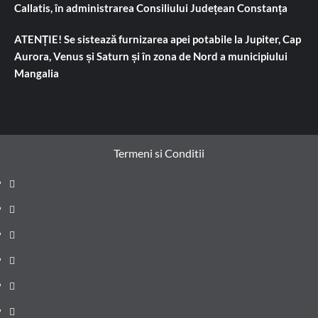
Callatis, în administrarea Consiliului Județean Constanța
ATENȚIE! Se sistează furnizarea apei potabile la Jupiter, Cap
Aurora, Venus și Saturn și în zona de Nord a municipiului
Mangalia
Termeni si Conditii
Prima
pagină
Știri
de
Administrație
ultima
locală
Actualitate
oră
Justiție
Cultura