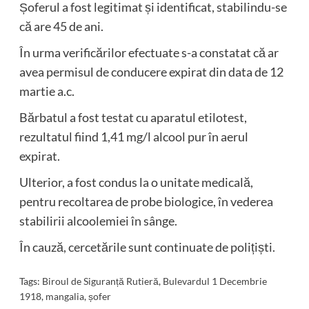
Șoferul a fost legitimat și identificat, stabilindu-se
că are 45 de ani.
În urma verificărilor efectuate s-a constatat că ar
avea permisul de conducere expirat din data de 12
martie a.c.
Bărbatul a fost testat cu aparatul etilotest,
rezultatul fiind 1,41 mg/l alcool pur în aerul
expirat.
Ulterior, a fost condus la o unitate medicală,
pentru recoltarea de probe biologice, în vederea
stabilirii alcoolemiei în sânge.
În cauză, cercetările sunt continuate de polițiști.
Tags:
Biroul de Siguranță Rutieră
,
Bulevardul 1 Decembrie
1918
,
mangalia
,
șofer