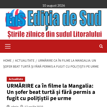
Skip
10 august 2026
to
content
Primary
Menu
HOME
ACTUALITATE
URMĂRIRE CA ÎN FILME LA MANGALIA: UN
ȘOFER BEAT TURTĂ ȘI FĂRĂ PERMIS A FUGIT CU POLIȚIȘTII PE URME
Actualitate
URMĂRIRE ca în filme la Mangalia:
Un șofer beat turtă și fără permis a
fugit cu polițiștii pe urme
admin
17 aprilie 2025