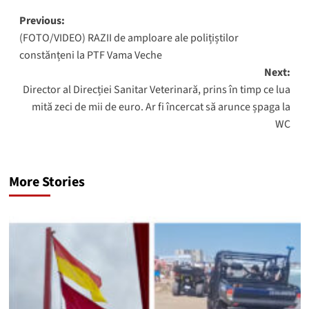
Post
Previous:
(FOTO/VIDEO) RAZII de amploare ale polițiștilor
navigation
constănțeni la PTF Vama Veche
Next:
Director al Direcției Sanitar Veterinară, prins în timp ce lua
mită zeci de mii de euro. Ar fi încercat să arunce șpaga la
WC
More Stories