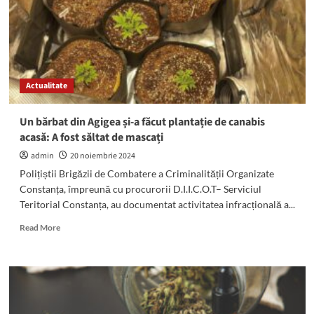
de
canabis
și
cocaină,
aduse
din
Actualitate
Spania
prin
curier
Un bărbat din Agigea și-a făcut plantație de canabis
acasă: A fost săltat de mascați
admin
20 noiembrie 2024
Polițiștii Brigăzii de Combatere a Criminalității Organizate
Constanța, împreună cu procurorii D.I.I.C.O.T– Serviciul
Teritorial Constanța, au documentat activitatea infracțională a...
Read
Read More
more
about
Un
bărbat
din
Agigea