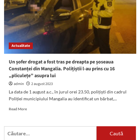
jandarmi
cu
joint-
ul
în
gură
Actualitate
Un șofer drogat a fost tras pe dreapta pe șoseaua
Constanței din Mangalia. Polițiștii l-au prins cu 16
„pliculețe” asupra lui
admin
2 august 2023
La data de 1 august a.c., în jurul orei 23.50, polițiști din cadrul
Poliției municipiului Mangalia au identificat un bărbat,...
Read
Read More
more
about
Un
Caută
șofer
după:
drogat