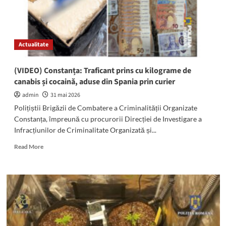
Actualitate
(VIDEO) Constanța: Traficant prins cu kilograme de
canabis și cocaină, aduse din Spania prin curier
admin
31 mai 2026
Polițiștii Brigăzii de Combatere a Criminalității Organizate
Constanța, împreună cu procurorii Direcției de Investigare a
Infracțiunilor de Criminalitate Organizată și...
Read
Read More
more
about
(VIDEO)
Constanța:
Traficant
prins
cu
kilograme