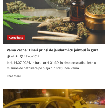
și-
a
făcut
plantație
de
canabis
acasă:
A
Actualitate
fost
săltat
de
Vama Veche: Tineri prinși de jandarmi cu joint-ul în gură
mascați
admin
15 iulie 2024
Ieri, 14.07.2024, în jurul orei 01:30, în timp ce se aflau într-o
misiune de patrulare pe plaja din stațiunea Vama...
Read
Read More
more
about
Vama
Veche:
Tineri
prinși
de