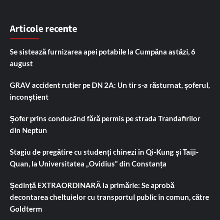
Articole recente
Se sistează furnizarea apei potabile la Cumpăna astăzi, 6
august
GRAV accident rutier pe DN 2A: Un tir s-a răsturnat, șoferul,
inconștient
Șofer prins conducând fără permis pe strada Trandafirilor
din Neptun
Stagiu de pregătire cu studenți chinezi în Qi-Kung și Taiji-
Quan, la Universitatea „Ovidius” din Constanța
Ședință EXTRAORDINARĂ la primărie: Se aprobă
decontarea cheltuielor cu transportul public în comun, către
Goldterm