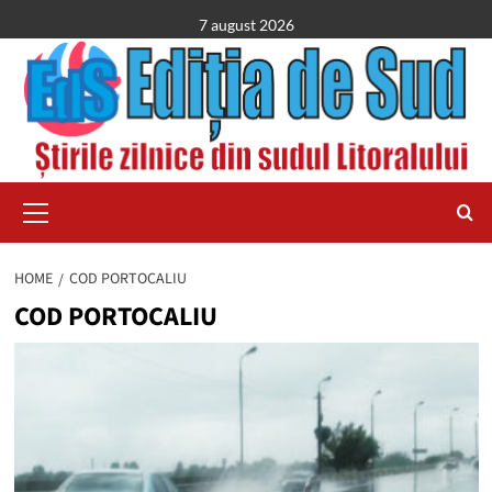
Skip
7 august 2026
to
content
Primary
Menu
HOME
COD PORTOCALIU
COD PORTOCALIU