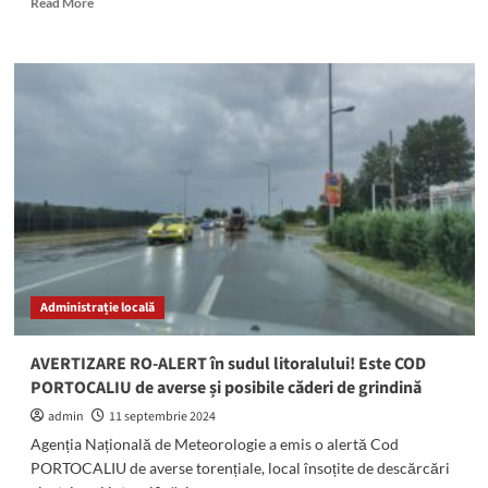
Read More
more
about
POTOP
pe
litoral!
Meteorologii
au
emis
un
Cod
PORTOCALIU
pentru
jumătatea
de
Administrație locală
est
a
țării
AVERTIZARE RO-ALERT în sudul litoralului! Este COD
PORTOCALIU de averse și posibile căderi de grindină
admin
11 septembrie 2024
Agenția Națională de Meteorologie a emis o alertă Cod
PORTOCALIU de averse torențiale, local însoțite de descărcări