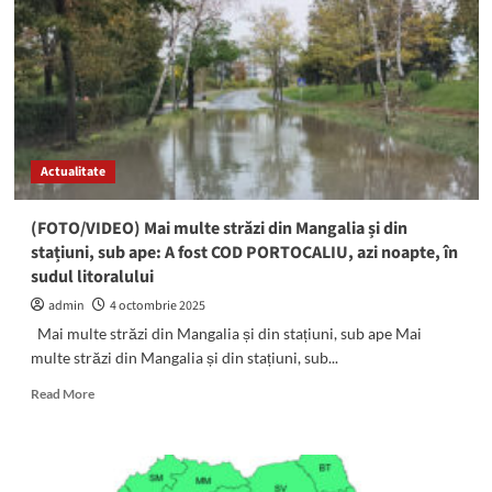
malul
mării:
Cum
arată
plaja
Mangalia,
după
finalizarea
Actualitate
digurilor
(FOTO/VIDEO) Mai multe străzi din Mangalia și din
stațiuni, sub ape: A fost COD PORTOCALIU, azi noapte, în
sudul litoralului
admin
4 octombrie 2025
Mai multe străzi din Mangalia și din stațiuni, sub ape Mai
multe străzi din Mangalia și din stațiuni, sub...
Read
Read More
more
about
(FOTO/VIDEO)
Mai