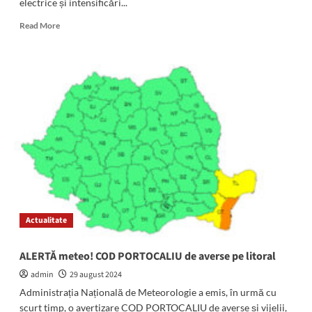
electrice și intensificări...
Read
Read More
more
about
AVERTIZARE
RO-
ALERT
în
sudul
litoralului!
Este
COD
PORTOCALIU
de
averse
și
Actualitate
posibile
căderi
de
ALERTĂ meteo! COD PORTOCALIU de averse pe litoral
grindină
admin
29 august 2024
Administrația Națională de Meteorologie a emis, în urmă cu
scurt timp, o avertizare COD PORTOCALIU de averse și vijelii,