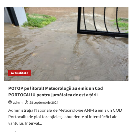
about
Cod
PORTOCALIU
de
vijelii
în
județul
Constanța:
ANM
anunță
ploi
și
vânt
Actualitate
puternic
POTOP pe litoral! Meteorologii au emis un Cod
PORTOCALIU pentru jumătatea de est a țării
admin
28 septembrie 2024
Administrația Națională de Meteorologie ANM a emis un COD
Portocaliu de ploi torențiale și abundente și intensificări ale
vântului. Interval...
Read