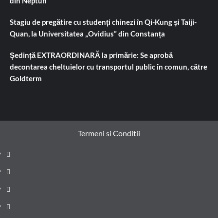
din Neptun
Stagiu de pregătire cu studenți chinezi în Qi-Kung și Taiji-
Quan, la Universitatea „Ovidius” din Constanța
Ședință EXTRAORDINARĂ la primărie: Se aprobă
decontarea cheltuielor cu transportul public în comun, către
Goldterm
Termeni si Conditii
Prima
pagină
Știri
de
Administrație
ultima
locală
Actualitate