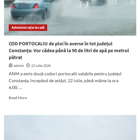
Administrație locală
COD PORTOCALIU de ploi în averse în tot județul
Constanța: Vor cădea până la 90 de litri de apă pe metrul
pătrat
admin
22 iulie 2026
ANM a emis două coduri portocalii valabile pentru județul
Constanța, începând de astăzi, 22 iulie, până mâine la ora
6.00. ...
Read
Read More
more
about
COD
PORTOCALIU
de
ploi
în