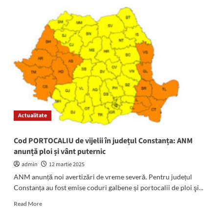
COD
PORTOCALIU
de
furtuni
violente
și
grindină
în
județul
Constanța:
Ce
transmite
Actualitate
Prefectura
Cod PORTOCALIU de vijelii în județul Constanța: ANM
anunță ploi și vânt puternic
admin
12 martie 2025
ANM anunță noi avertizări de vreme severă. Pentru județul
Constanța au fost emise coduri galbene și portocalii de ploi şi...
Read
Read More
more