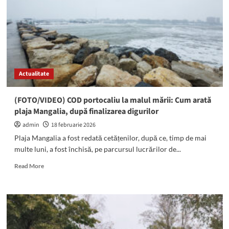
averse
în
tot
județul
Constanța:
Vor
cădea
Actualitate
până
la
90
(FOTO/VIDEO) COD portocaliu la malul mării: Cum arată
de
plaja Mangalia, după finalizarea digurilor
litri
de
admin
18 februarie 2026
apă
Plaja Mangalia a fost redată cetățenilor, după ce, timp de mai
pe
multe luni, a fost închisă, pe parcursul lucrărilor de...
metrul
pătrat
Read
Read More
more
about
(FOTO/VIDEO)
COD
portocaliu
la