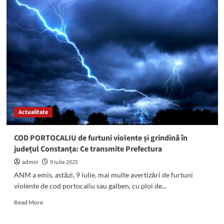
meteo
ANM
pentru
zona
litoralului:
COD
PORTOCALIU
de
vijelii
până
mâine
Actualitate
dimineață
COD PORTOCALIU de furtuni violente și grindină în
județul Constanța: Ce transmite Prefectura
admin
9 iulie 2025
ANM a emis, astăzi, 9 iulie, mai multe avertizări de furtuni
violente de cod portocaliu sau galben, cu ploi de...
Read
Read More
more
about