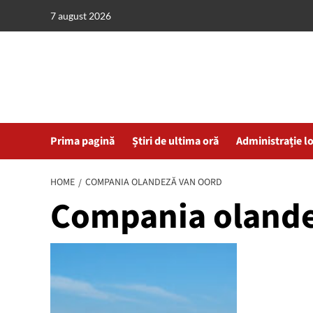
Skip
7 august 2026
to
content
Prima pagină
Știri de ultima oră
Administrație l
HOME
COMPANIA OLANDEZĂ VAN OORD
Compania olande