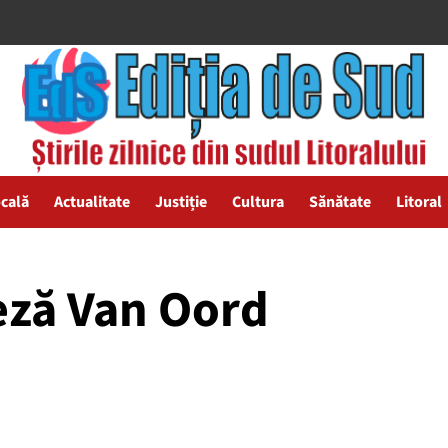
ocală
Actualitate
Justiție
Cultura
Sănătate
Litoral
ză Van Oord