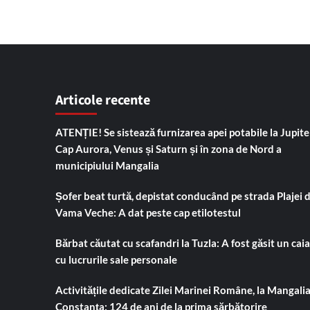
Articole recente
ATENȚIE! Se sistează furnizarea apei potabile la Jupiter
Cap Aurora, Venus și Saturn și în zona de Nord a
municipiului Mangalia
Șofer beat turtă, depistat conducând pe strada Plajei 
Vama Veche: A dat peste cap etilotestul
Bărbat căutat cu scafandri la Tuzla: A fost găsit un cai
cu lucrurile sale personale
Activitățile dedicate Zilei Marinei Române, la Mangalia
Constanța: 124 de ani de la prima sărbătorire