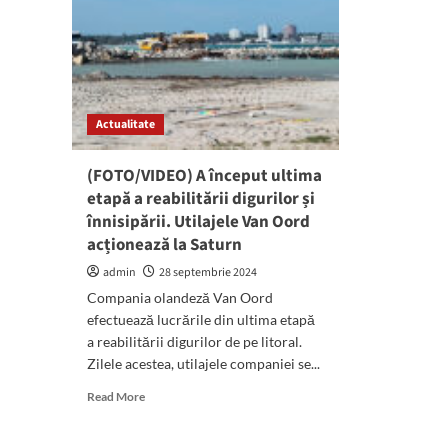
Actualitate
(FOTO/VIDEO) A început ultima
etapă a reabilitării digurilor și
înnisipării. Utilajele Van Oord
acționează la Saturn
admin
28 septembrie 2024
Compania olandeză Van Oord
efectuează lucrările din ultima etapă
a reabilitării digurilor de pe litoral.
Zilele acestea, utilajele companiei se...
Read
Read More
more
about