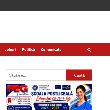
Joburi
Politică
Comunicate
Caută
după: