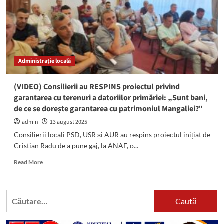
impozitele
Mangaliei,
votate
la
final
de
Administrație locală
an
(VIDEO) Consilierii au RESPINS proiectul privind
garantarea cu terenuri a datoriilor primăriei: „Sunt bani,
de ce se dorește garantarea cu patrimoniul Mangaliei?”
admin
13 august 2025
Consilierii locali PSD, USR și AUR au respins proiectul inițiat de
Cristian Radu de a pune gaj, la ANAF, o...
Read
Read More
more
about
(VIDEO)
Caută
Consilierii
după:
au
RESPINS