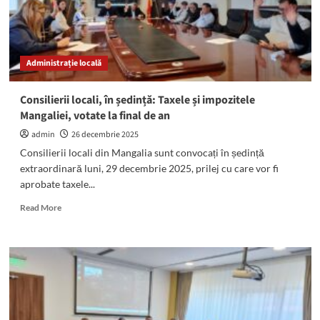
Administrație locală
Consilierii locali, în ședință: Taxele și impozitele
Mangaliei, votate la final de an
admin
26 decembrie 2025
Consilierii locali din Mangalia sunt convocați în ședință
extraordinară luni, 29 decembrie 2025, prilej cu care vor fi
aprobate taxele...
Read
Read More
more
about
Consilierii
locali,
în
ședință:
Taxele
și