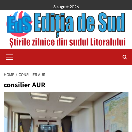
Skip
8 august 2026
to
content
Primary
Menu
HOME
CONSILIER AUR
consilier AUR