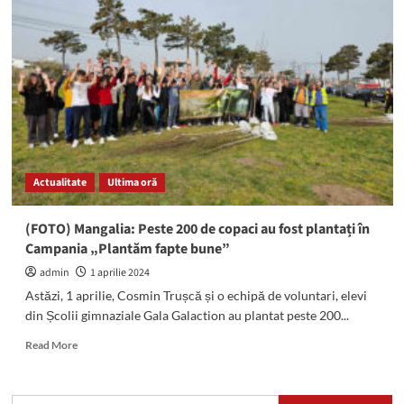
Trușcă
Grill:
„Primăria
ne
refuză
eliberarea
autorizației
de
funcționare.
Este
Actualitate
Ultima oră
o
presiune
politică,
(FOTO) Mangalia: Peste 200 de copaci au fost plantați în
un
Campania „Plantăm fapte bune”
abuz
clar
admin
1 aprilie 2024
din
Astăzi, 1 aprilie, Cosmin Trușcă și o echipă de voluntari, elevi
partea
din Școlii gimnaziale Gala Galaction au plantat peste 200...
lui
Radu
Read
Read More
Cristian”
more
about
(FOTO)