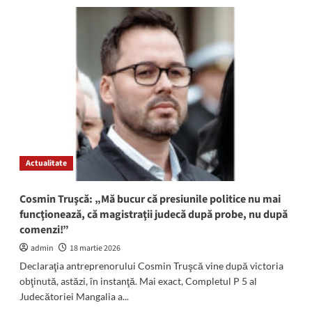
Luni,
11
mai,
PROTEST
pentru
susținerea
revenirii
medicului
Dan
Lefter
la
conducerea
Actualitate
Spitalului
Municipal
Mangalia
Cosmin Truşcă: „Mă bucur că presiunile politice nu mai
funcţionează, că magistraţii judecă după probe, nu după
comenzi!”
admin
18 martie 2026
Declaraţia antreprenorului Cosmin Truşcă vine după victoria
obţinută, astăzi, în instanţă. Mai exact, Completul P 5 al
Judecătoriei Mangalia a...