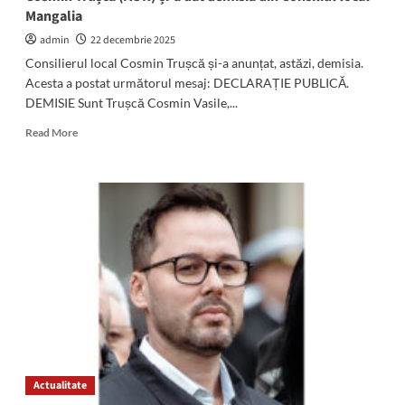
Mangalia
admin
22 decembrie 2025
Consilierul local Cosmin Trușcă și-a anunțat, astăzi, demisia.
Acesta a postat următorul mesaj: DECLARAȚIE PUBLICĂ.
DEMISIE Sunt Trușcă Cosmin Vasile,...
Read
Read More
more
about
Cosmin
Trușcă
(AUR)
și-
a
dat
demisia
din
Consiliul
local
Mangalia
Actualitate