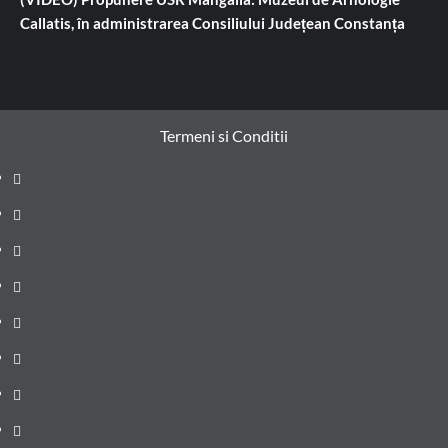
Callatis, în administrarea Consiliului Județean Constanța
Termeni si Conditii
Prima
pagină
Știri
de
Administrație
ultima
locală
Actualitate
oră
Justiție
Cultura
Sănătate
Litoral