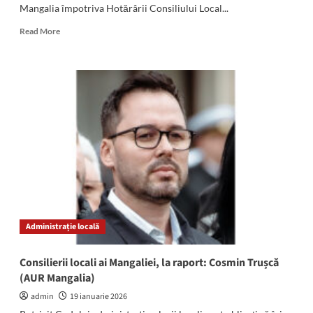
Mangalia împotriva Hotărârii Consiliului Local...
Read
Read More
more
about
Cosmin
Truşcă
cere
instanţei
suspendarea
hotărârii
prin
care
i-
a
încetat
mandatul
Administrație locală
de
consilier
local
Consilierii locali ai Mangaliei, la raport: Cosmin Trușcă
(AUR Mangalia)
admin
19 ianuarie 2026