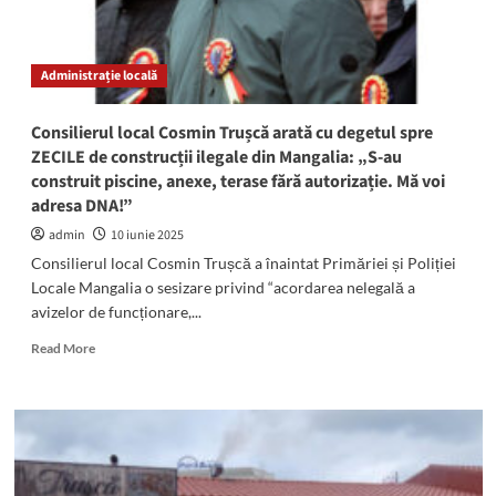
Truşcă!
Instanţa
i-
Administrație locală
a
anulat
alesului
Consilierul local Cosmin Trușcă arată cu degetul spre
AUR
ZECILE de construcții ilegale din Mangalia: „S-au
zeci
construit piscine, anexe, terase fără autorizație. Mă voi
de
adresa DNA!”
amenzi
date
admin
10 iunie 2025
de
Consilierul local Cosmin Trușcă a înaintat Primăriei și Poliției
Poliţia
Locale Mangalia o sesizare privind “acordarea nelegală a
Locală
avizelor de funcționare,...
Read
Read More
more
about
Consilierul
local
Cosmin
Trușcă
arată