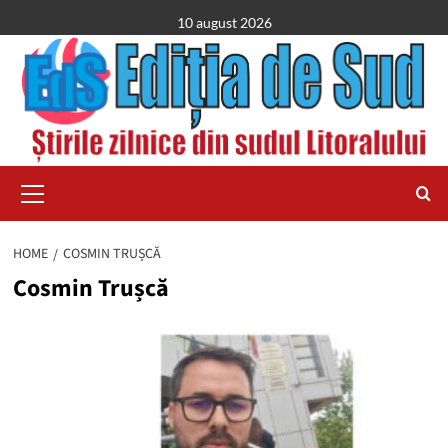
Skip
10 august 2026
to
content
Primary
Menu
HOME
COSMIN TRUȘCĂ
Cosmin Trușcă