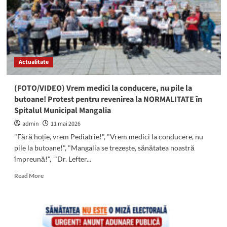
judecată
de
către
Cosmin
Truşcă!
Actualitate
(FOTO/VIDEO) Vrem medici la conducere, nu pile la
butoane! Protest pentru revenirea la NORMALITATE în
Spitalul Municipal Mangalia
admin
11 mai 2026
"Fără hoție, vrem Pediatrie!", "Vrem medici la conducere, nu
pile la butoane!", "Mangalia se trezește, sănătatea noastră
împreună!", "Dr. Lefter...
Read
Read More
more
about
(FOTO/VIDEO)
Vrem
medici