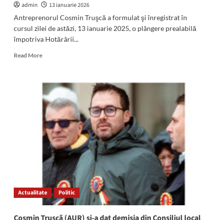
admin
13 ianuarie 2026
Antreprenorul Cosmin Truşcă a formulat şi înregistrat în
cursul zilei de astăzi, 13 ianuarie 2025, o plângere prealabilă
împotriva Hotărârii...
Read
Read More
more
about
Cosmin
Truşcă
cere
anularea
hotărârii
Consiliului
Local
prin
care
i-
a
încetat
Actualitate
Politic
mandatul
de
consilier!
Cosmin Trușcă (AUR) și-a dat demisia din Consiliul local