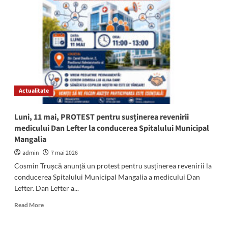
la
conducere,
nu
pile
la
butoane!
Protest
pentru
revenirea
Actualitate
la
NORMALITATE
în
Luni, 11 mai, PROTEST pentru susținerea revenirii
Spitalul
medicului Dan Lefter la conducerea Spitalului Municipal
Municipal
Mangalia
Mangalia
admin
7 mai 2026
Cosmin Trușcă anunță un protest pentru susținerea revenirii la
conducerea Spitalului Municipal Mangalia a medicului Dan
Lefter. Dan Lefter a...
Read
Read More
more
about