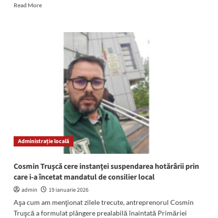
Read
Read More
more
about
Cosmin
Truşcă:
„Mă
bucur
că
presiunile
politice
nu
mai
funcţionează,
că
magistraţii
Administrație locală
judecă
după
probe,
Cosmin Truşcă cere instanţei suspendarea hotărârii prin
nu
care i-a încetat mandatul de consilier local
după
comenzi!”
admin
19 ianuarie 2026
Aşa cum am menţionat zilele trecute, antreprenorul Cosmin
Truşcă a formulat plângere prealabilă înaintată Primăriei