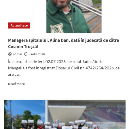
Actualitate
Managera spitalului, Alina Dan, dată în judecată de către
Cosmin Truşcă!
admin
3 iulie 2026
În cursul zilei de ieri, 02.07.2026, pe rolul Judecătoriei
Mangalia a fost înregistrat Dosarul Civil nr. 4742/254/2026, ce
are ca...
Read
Read More
more
about
Managera
spitalului,
Alina
Dan,
dată
în