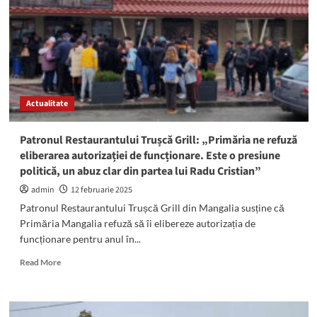
cu
degetul
spre
ZECILE
de
construcții
ilegale
Actualitate
din
Mangalia:
„S-
Patronul Restaurantului Trușcă Grill: „Primăria ne refuză
au
eliberarea autorizației de funcționare. Este o presiune
construit
politică, un abuz clar din partea lui Radu Cristian”
piscine,
anexe,
admin
12 februarie 2025
terase
Patronul Restaurantului Trușcă Grill din Mangalia susține că
fără
Primăria Mangalia refuză să îi elibereze autorizația de
autorizație.
funcționare pentru anul în...
Mă
voi
Read
Read More
adresa
more
DNA!”
about
Patronul
Restaurantului