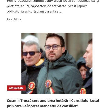
Potrivit Codului administrativ, aleșii locali sunt obligați să își
prezinte, anual, rapoartele de activitate. Acest raport
obligatoriu asigură transparența și...
Read
Read More
more
about
Consilierii
locali
ai
Mangaliei,
la
raport:
Cosmin
Trușcă
(AUR
Mangalia)
Actualitate
Cosmin Truşcă cere anularea hotărârii Consiliului Local
prin care i-a încetat mandatul de consilier!