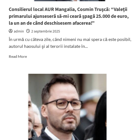
Consilierul local AUR Mangalia, Cosmin Truşcă: “Valeţii
primarului ajunseseră să-mi ceară şpagă 25.000 de euro,
la un an de când deschisesem afacerea!”
admin
2 septembrie 2025
În urmă cu câteva zile, când nimeni nu mai spera că este posibil,
autorul haosului şi al terorii instalate în...
Read
Read More
more
about
Consilierul
local
AUR
Mangalia,
Cosmin
Truşcă:
“Valeţii
primarului
ajunseseră
să-
mi
ceară