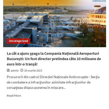
20
de
persoane
au
fost
REȚINUTE
în
dosarul
Uncategorized
de
corupție
din
La cât a ajuns șpaga la Compania Națională Aeroporturi
Portul
București: Un fost director pretindea câte 10 milioane de
Constanța
euro într-o tranșă!
admin
29 martie 2023
Procurorii din cadrul Direcției Naționale Anticorupție - Secţia
de combatere a infracţiunilor asimilate infracţiunilor de
corupţieau dispus punerea în mișcare...
Read
Read More
more
about
La