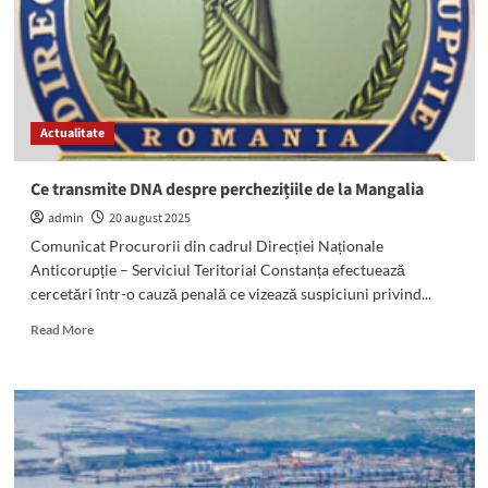
fie
plasat
sub
control
judiciar:
Decizia
Actualitate
poate
fi
contestată
Ce transmite DNA despre perchezițiile de la Mangalia
de
admin
20 august 2025
procurori
Comunicat Procurorii din cadrul Direcției Naționale
Anticorupție – Serviciul Teritorial Constanța efectuează
cercetări într-o cauză penală ce vizează suspiciuni privind...
Read
Read More
more
about
Ce
transmite
DNA
despre
perchezițiile