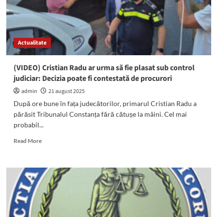
Actualitate
(VIDEO) Cristian Radu ar urma să fie plasat sub control
judiciar: Decizia poate fi contestată de procurori
admin
21 august 2025
După ore bune în fața judecătorilor, primarul Cristian Radu a
părăsit Tribunalul Constanța fără cătușe la mâini. Cel mai
probabil...
Read
Read More
more
about
(VIDEO)
Cristian
Radu
ar
urma
să