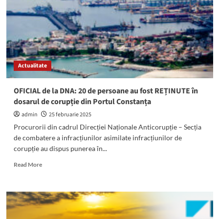
de
la
Mangalia
Actualitate
OFICIAL de la DNA: 20 de persoane au fost REȚINUTE în
dosarul de corupție din Portul Constanța
admin
25 februarie 2025
Procurorii din cadrul Direcției Naționale Anticorupție – Secția
de combatere a infracțiunilor asimilate infracțiunilor de
corupție au dispus punerea în...
Read
Read More
more
about
OFICIAL
de
la
DNA: