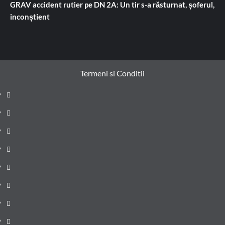
GRAV accident rutier pe DN 2A: Un tir s-a răsturnat, șoferul,
inconștient
Termeni si Conditii
Prima
pagină
Știri
de
Administrație
ultima
locală
Actualitate
oră
Justiție
Cultura
Sănătate
Litoral