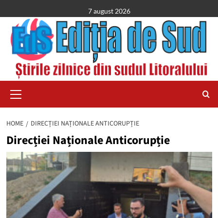
Skip
7 august 2026
to
content
Primary
Menu
HOME
DIRECȚIEI NAȚIONALE ANTICORUPȚIE
Direcției Naționale Anticorupție