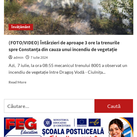
Învățământ
(FOTO/VIDEO) Întârzieri de aproape 3 ore la trenurile
spre Constanța din cauza unui incendiu de vegetație
admin
7 iulie 2024
Azi, 7 iulie, la ora 08:55 mecanicul trenului 8001 a observat un
incendiu de vegetație între Dragoș Vodă - Ciulnița...
Read
Read More
more
about
(FOTO/VIDEO)
Caută
Întârzieri
după:
de
aproape
3
ore
la