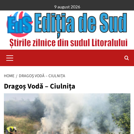
Skip
9 august 2026
to
content
Primary
Menu
HOME
DRAGOȘ VODĂ – CIULNIȚA
Dragoș Vodă – Ciulnița