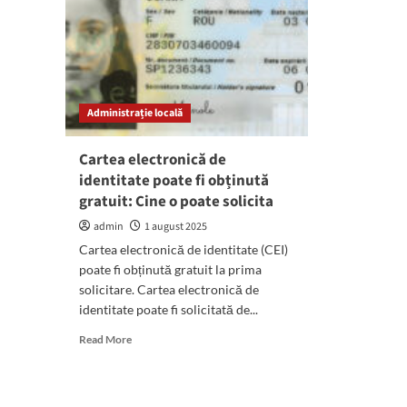
Administrație locală
Cartea electronică de
identitate poate fi obținută
gratuit: Cine o poate solicita
admin
1 august 2025
Cartea electronică de identitate (CEI)
poate fi obținută gratuit la prima
solicitare. Cartea electronică de
identitate poate fi solicitată de...
Read
Read More
more
about
Cartea
electronică