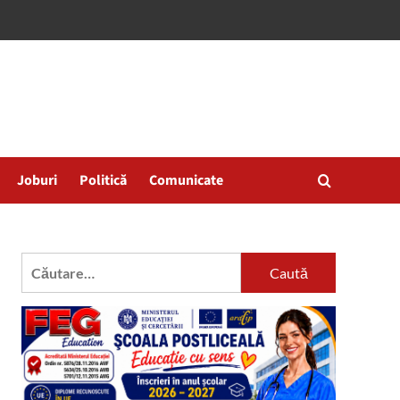
Joburi
Politică
Comunicate
Caută
după: