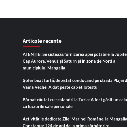
Articole recente
ATENȚIE! Se sistează furnizarea apei potabile la Jupiter
Cap Aurora, Venus și Saturn și în zona de Nord a
municipiului Mangalia
Șofer beat turtă, depistat conducând pe strada Plajei 
Vama Veche: A dat peste cap etilotestul
Bărbat căutat cu scafandri la Tuzla: A fost găsit un cai
cu lucrurile sale personale
Activitățile dedicate Zilei Marinei Române, la Mangalia
Constanța: 124 de ani de la prima sărbătorire