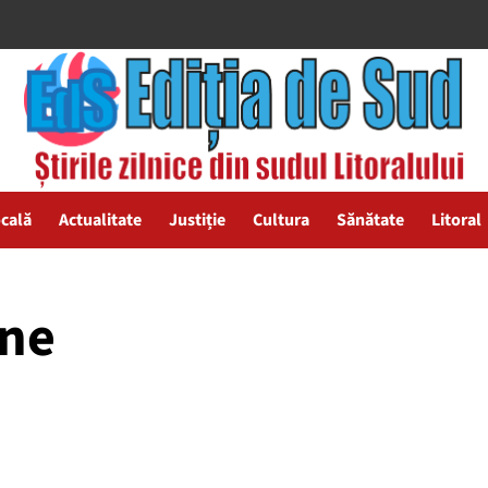
ocală
Actualitate
Justiție
Cultura
Sănătate
Litoral
ene