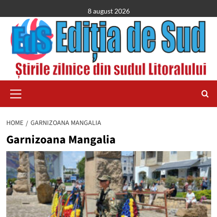
Skip
8 august 2026
to
content
Primary
Menu
HOME
GARNIZOANA MANGALIA
Garnizoana Mangalia