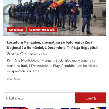
și
religios,
în
Piața
Republicii:
Programul
Actualitate
Administrație locală
evenimentului
Locuitorii Mangaliei, chemați să sărbătorească Ziua
Națională a României, 1 Decembrie, în Piața Republicii
admin
26 noiembrie 2025
Primăria Municipiului Mangalia şi Garnizoana Mangalia vor
organiza, luni, 1 Decembrie, în Piața Republicii din localitate,
începând cu ora 09:00,...
Read
Read More
more
about
Locuitorii
Caută
Mangaliei,
după:
chemați
să