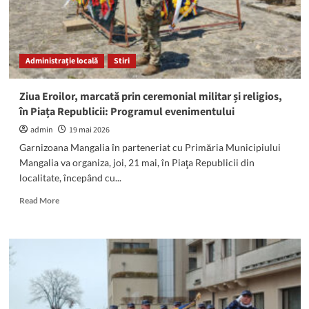
Administrație locală
Stiri
Ziua Eroilor, marcată prin ceremonial militar și religios,
în Piața Republicii: Programul evenimentului
admin
19 mai 2026
Garnizoana Mangalia în parteneriat cu Primăria Municipiului
Mangalia va organiza, joi, 21 mai, în Piaţa Republicii din
localitate, începând cu...
Read
Read More
more
about
Ziua
Eroilor,
marcată
prin
ceremonial
militar