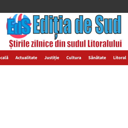
ocală
Actualitate
Justiție
Cultura
Sănătate
Litoral