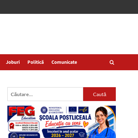
Joburi
Politică
Comunicate
Caută
după: