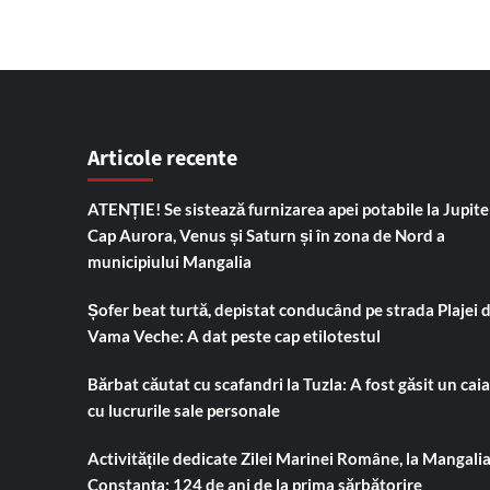
Articole recente
ATENȚIE! Se sistează furnizarea apei potabile la Jupiter
Cap Aurora, Venus și Saturn și în zona de Nord a
municipiului Mangalia
Șofer beat turtă, depistat conducând pe strada Plajei 
Vama Veche: A dat peste cap etilotestul
Bărbat căutat cu scafandri la Tuzla: A fost găsit un cai
cu lucrurile sale personale
Activitățile dedicate Zilei Marinei Române, la Mangalia
Constanța: 124 de ani de la prima sărbătorire