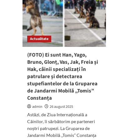
Actualitate
(FOTO) Ei sunt Han, Yago,
Bruno, Glonț, Vas, Jak, Freia și
Hak, câinii specializați în
patrulare și detectarea
stupefiantelor de la Gruparea
de Jandarmi Mobilă „Tomis”
Constanța
admin
26 august 2025
Astăzi, de Ziua Internațională a
Câinilor, îi sărbătorim pe parteneri
noștri patrupezi. La Gruparea de
Jandarmi Mobilă „Tomis” Constanța