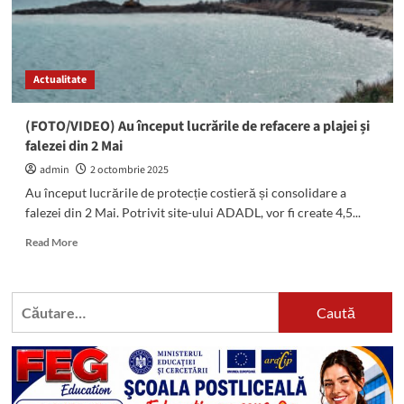
Actualitate
(FOTO/VIDEO) Au început lucrările de refacere a plajei și
falezei din 2 Mai
admin
2 octombrie 2025
Au început lucrările de protecție costieră și consolidare a
falezei din 2 Mai. Potrivit site-ului ADADL, vor fi create 4,5...
Read
Read More
more
about
(FOTO/VIDEO)
Caută
Au
după:
început
lucrările
de
refacere
a