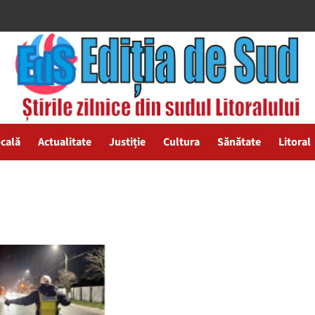
ocală
Actualitate
Justiție
Cultura
Sănătate
Litoral