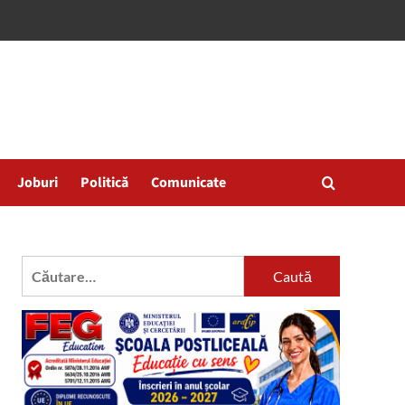
Joburi
Politică
Comunicate
Caută
după: