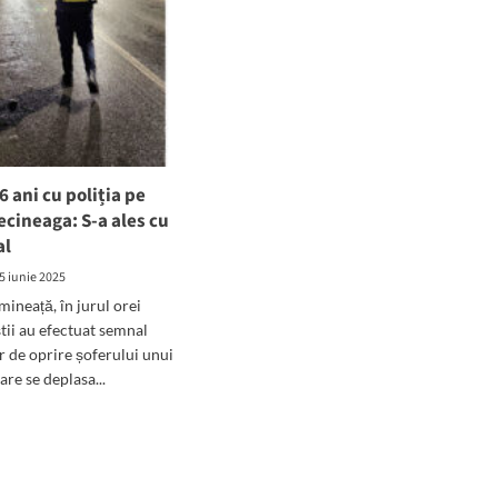
6 ani cu poliția pe
ecineaga: S-a ales cu
al
5 iunie 2025
mineață, în jurul orei
știi au efectuat semnal
 de oprire șoferului unui
re se deplasa...
d
e
ut
or