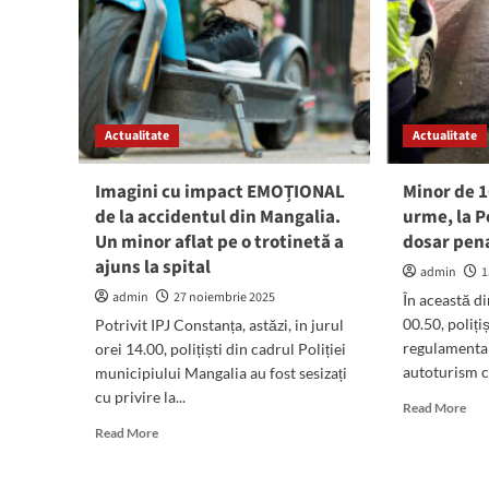
Actualitate
Actualitate
Imagini cu impact EMOȚIONAL
Minor de 1
de la accidentul din Mangalia.
urme, la P
Un minor aflat pe o trotinetă a
dosar pen
ajuns la spital
admin
1
admin
27 noiembrie 2025
În această di
00.50, poliți
Potrivit IPJ Constanța, astăzi, in jurul
regulamentar
orei 14.00, polițiști din cadrul Poliției
autoturism ca
municipiului Mangalia au fost sesizați
cu privire la...
Rea
Read More
mor
Read
Read More
abo
more
Min
about
de