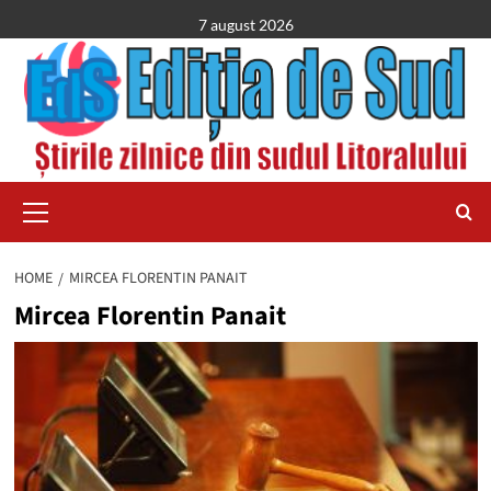
Skip
7 august 2026
to
content
Primary
Menu
HOME
MIRCEA FLORENTIN PANAIT
Mircea Florentin Panait