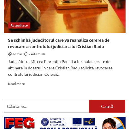
Actualitate
Se schimbă judecătorul care va reanaliza cererea de
revocare a controlului judiciar a lui Cristian Radu
admin
2 iulie 2026
Judecătorul Mircea Florentin Panait a formulat cerere de
abținere în dosarul în care Cristian Radu solicită revocarea
controlului judiciar. Colegii...
Read
Read More
more
about
Se
Caută
schimbă
după:
judecătorul
care
va
reanaliza