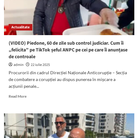
Actualitate
(VIDEO) Piedone, 60 de zile sub control judiciar. Cum îi
„felicita” pe TikTok șeful ANPC pe cei pe care îi anunțase
de controale
admin
22 iulie 2025
Procurorii din cadrul Direcției Naționale Anticorupție – Secția
de combatere a corupției au dispus punerea în mișcare a
acțiunii penale...
Read
Read More
more
about
(VIDEO)
Piedone,
60
de
zile