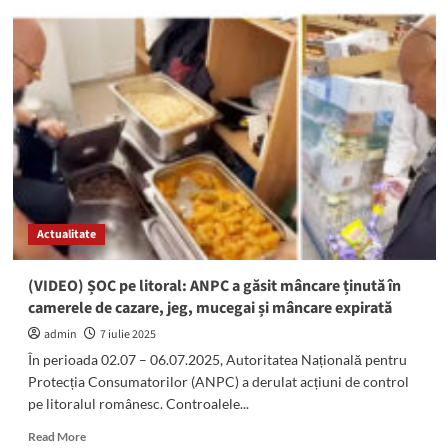
(VIDEO)
Val
de
amenzi
date
de
ANPC.
Piedone:
„Veniți
pe
litoral!
Suntem
Actualitate
vigilenți
pentru
siguranța
(VIDEO) ȘOC pe litoral: ANPC a găsit mâncare ținută în
dumneavoastră”
camerele de cazare, jeg, mucegai și mâncare expirată
admin
7 iulie 2025
În perioada 02.07 – 06.07.2025, Autoritatea Națională pentru
Protecția Consumatorilor (ANPC) a derulat acțiuni de control
pe litoralul românesc. Controalele...
Read
Read More