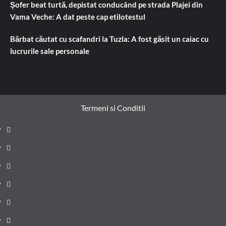
Șofer beat turtă, depistat conducând pe strada Plajei din
Vama Veche: A dat peste cap etilotestul
Bărbat căutat cu scafandri la Tuzla: A fost găsit un caiac cu
lucrurile sale personale
Termeni si Conditii
Prima
pagină
Știri
de
Administrație
ultima
locală
Actualitate
oră
Justiție
Cultura