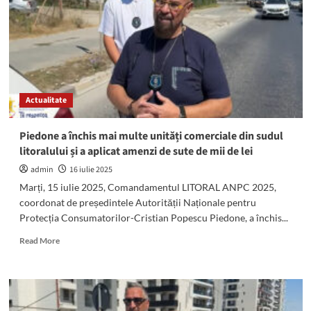
sub
control
judiciar.
Cum
îi
„felicita”
pe
Actualitate
TikTok
șeful
ANPC
Piedone a închis mai multe unități comerciale din sudul
pe
litoralului și a aplicat amenzi de sute de mii de lei
cei
pe
admin
16 iulie 2025
care
Marți, 15 iulie 2025, Comandamentul LITORAL ANPC 2025,
îi
coordonat de președintele Autorității Naționale pentru
anunțase
Protecția Consumatorilor-Cristian Popescu Piedone, a închis...
de
controale
Read
Read More
more
about
Piedone
a
închis