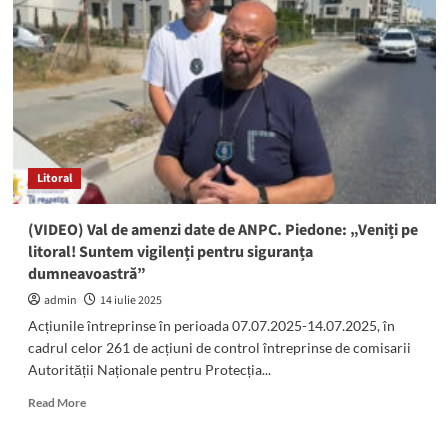
mai
multe
unități
comerciale
din
sudul
litoralului
și
a
Litoral
aplicat
amenzi
de
(VIDEO) Val de amenzi date de ANPC. Piedone: „Veniți pe
sute
litoral! Suntem vigilenți pentru siguranța
de
dumneavoastră”
mii
de
admin
14 iulie 2025
lei
Acțiunile întreprinse în perioada 07.07.2025-14.07.2025, în
cadrul celor 261 de acțiuni de control întreprinse de comisarii
Autorității Naționale pentru Protecția...
Read
Read More
more
about