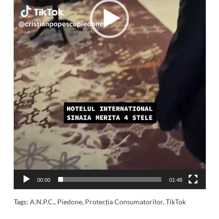
00:00
01:48
Tags:
A.N.P.C.
,
Piedone
,
Protecția Consumatorilor
,
TikTok