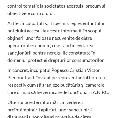
control tematic la societatea acestuia, precum și
obiectivele controlului.
Astfel, inculpatul i-ar fi permis reprezentantului
hotelului accesul la aceste informații, în scopul
obținerii unor foloase necuvenite de către
operatorul economic, constând în evitarea
sancționării pentru neregulile constatate în
domeniul protecției drepturilor consumatorilor.
În concret, inculpatul Popescu Cristian Victor
Piedone l-ar fi învățat pe reprezentantul hotelului
respectiv cum să aranjeze bucătăria și camerele
care urmau să fie verificate de funcționarii A.N.P.C.
Ulterior acestei informări, în vederea
preîntâmpinării aplicării unor sancțiuni și
dispunerii unor măsuri corective de către