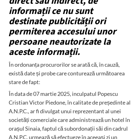
direct sau indirect, de
informații ce nu sunt
destinate publicității ori
permiterea accesului unor
persoane neautorizate la
aceste informații.
În ordonanța procurorilor se arată că, în cauză,
există date și probe care conturează următoarea
stare de fapt:
În data de 07 martie 2025, inculpatul Popescu
Cristian Victor Piedone, în calitate de președinte al
A.N.P.C., ar fi divulgat unui reprezentant al unei
societăți comerciale care administrează un hotel în
orașul Sinaia, faptul că subordonații săi din cadrul
A.N.P.C. urmează să efectueze în aceeași zi un