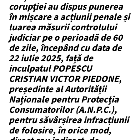
corupției au dispus punerea
în mișcare a acțiunii penale și
luarea măsurii controlului
judiciar pe o perioadă de 60
de zile, începând cu data de
22 iulie 2025, față de
inculpatul POPESCU
CRISTIAN VICTOR PIEDONE,
președinte al Autorității
Naționale pentru Protecția
Consumatorilor (A.N.P.C.),
pentru săvârșirea infracțiunii
de folosire, în orice mod,