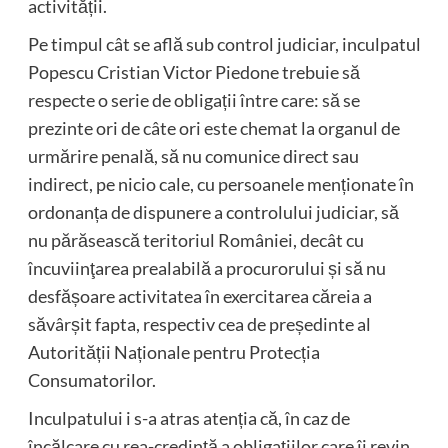
activității.
Pe timpul cât se află sub control judiciar, inculpatul
Popescu Cristian Victor Piedone trebuie să
respecte o serie de obligații între care: să se
prezinte ori de câte ori este chemat la organul de
urmărire penală, să nu comunice direct sau
indirect, pe nicio cale, cu persoanele menționate în
ordonanța de dispunere a controlului judiciar, să
nu părăsească teritoriul României, decât cu
încuviinţarea prealabilă a procurorului și să nu
desfășoare activitatea în exercitarea căreia a
săvârșit fapta, respectiv cea de președinte al
Autorității Naționale pentru Protecția
Consumatorilor.
Inculpatului i s-a atras atenția că, în caz de
încălcare cu rea-credință a obligațiilor care îi revin,