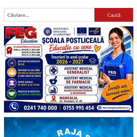
Caută
după: