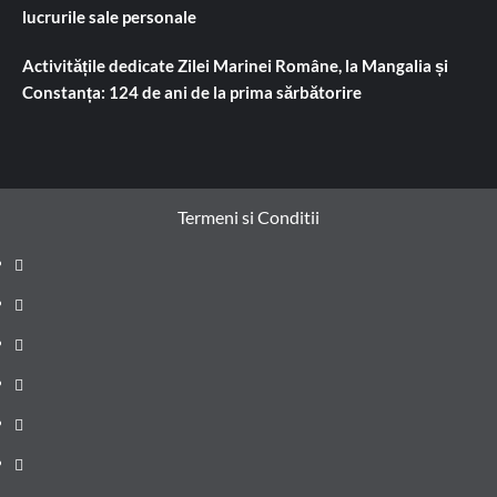
lucrurile sale personale
Activitățile dedicate Zilei Marinei Române, la Mangalia și
Constanța: 124 de ani de la prima sărbătorire
Termeni si Conditii
Prima
pagină
Știri
de
Administrație
ultima
locală
Actualitate
oră
Justiție
Cultura