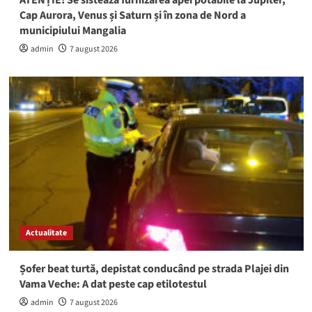
ATENȚIE! Se sistează furnizarea apei potabile la Jupiter,
Cap Aurora, Venus și Saturn și în zona de Nord a
municipiului Mangalia
admin
7 august 2026
Actualitate
Șofer beat turtă, depistat conducând pe strada Plajei din
Vama Veche: A dat peste cap etilotestul
admin
7 august 2026