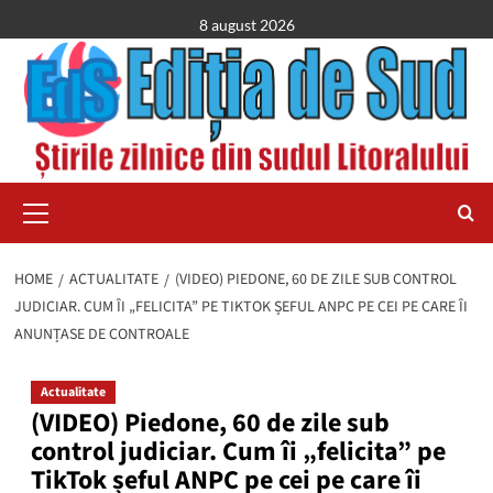
Skip
8 august 2026
to
content
Primary
Menu
HOME
ACTUALITATE
(VIDEO) PIEDONE, 60 DE ZILE SUB CONTROL
JUDICIAR. CUM ÎI „FELICITA” PE TIKTOK ȘEFUL ANPC PE CEI PE CARE ÎI
ANUNȚASE DE CONTROALE
Actualitate
(VIDEO) Piedone, 60 de zile sub
control judiciar. Cum îi „felicita” pe
TikTok șeful ANPC pe cei pe care îi