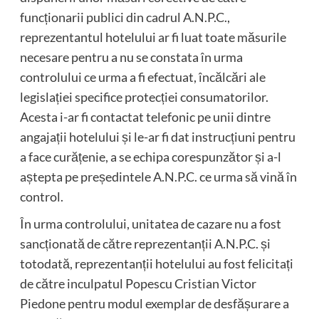
funcționarii publici din cadrul A.N.P.C.,
reprezentantul hotelului ar fi luat toate măsurile
necesare pentru a nu se constata în urma
controlului ce urma a fi efectuat, încălcări ale
legislației specifice protecției consumatorilor.
Acesta i-ar fi contactat telefonic pe unii dintre
angajații hotelului și le-ar fi dat instrucțiuni pentru
a face curățenie, a se echipa corespunzător și a-l
aștepta pe președintele A.N.P.C. ce urma să vină în
control.
În urma controlului, unitatea de cazare nu a fost
sancționată de către reprezentanții A.N.P.C. și
totodată, reprezentanții hotelului au fost felicitați
de către inculpatul Popescu Cristian Victor
Piedone pentru modul exemplar de desfășurare a