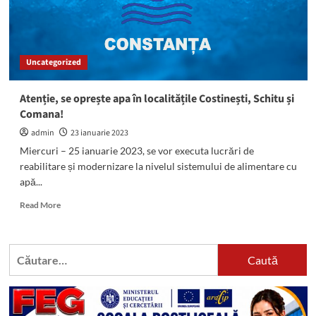
Uncategorized
Atenție, se oprește apa în localitățile Costinești, Schitu și
Comana!
admin
23 ianuarie 2023
Miercuri – 25 ianuarie 2023, se vor executa lucrări de
reabilitare și modernizare la nivelul sistemului de alimentare cu
apă...
Read
Read More
more
about
Atenție,
Caută
se
după:
oprește
apa
în
localitățile