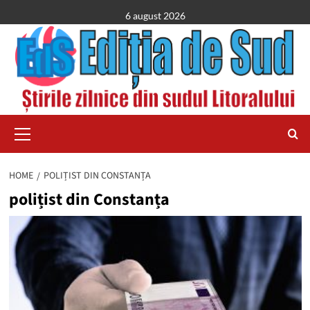
Skip
6 august 2026
to
content
Primary
Menu
HOME
POLIȚIST DIN CONSTANȚA
polițist din Constanța