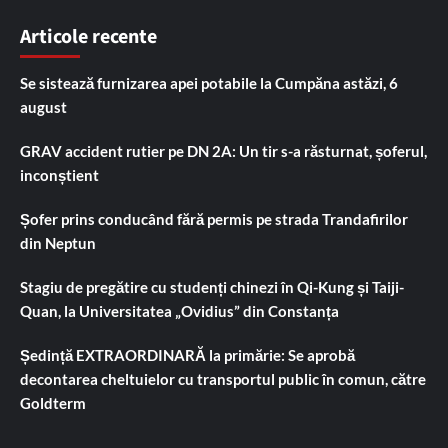
Articole recente
Se sistează furnizarea apei potabile la Cumpăna astăzi, 6
august
GRAV accident rutier pe DN 2A: Un tir s-a răsturnat, șoferul,
inconștient
Șofer prins conducând fără permis pe strada Trandafirilor
din Neptun
Stagiu de pregătire cu studenți chinezi în Qi-Kung și Taiji-
Quan, la Universitatea „Ovidius” din Constanța
Ședință EXTRAORDINARĂ la primărie: Se aprobă
decontarea cheltuielor cu transportul public în comun, către
Goldterm