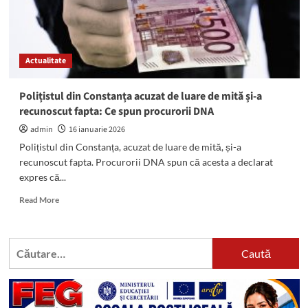
Actualitate
Polițistul din Constanța acuzat de luare de mită și-a
recunoscut fapta: Ce spun procurorii DNA
admin
16 ianuarie 2026
Polițistul din Constanța, acuzat de luare de mită, și-a
recunoscut fapta. Procurorii DNA spun că acesta a declarat
expres că...
Read
Read More
more
about
Polițistul
Caută
din
după:
Constanța
acuzat
de
luare