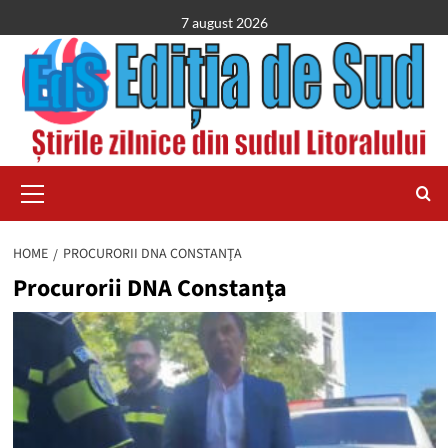
Skip
7 august 2026
to
content
Primary
Menu
HOME
PROCURORII DNA CONSTANŢA
Procurorii DNA Constanţa