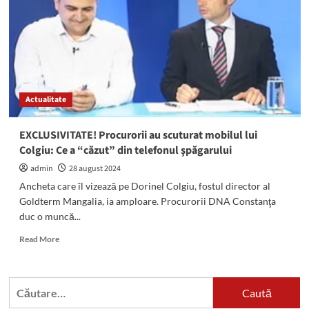
solide
împotriva
primarului
suspendat Cristian
Radu:
În
perioada
Actualitate
2020
–
2025,
EXCLUSIVITATE! Procurorii au scuturat mobilul lui
activitatea
Colgiu: Ce a “căzut” din telefonul şpăgarului
edilului
a
admin
28 august 2024
atins
Ancheta care îl vizează pe Dorinel Colgiu, fostul director al
vârful
Goldterm Mangalia, ia amploare. Procurorii DNA Constanţa
infracţional!
duc o muncă...
Read
Read More
more
about
EXCLUSIVITATE!
Caută
Procurorii
după:
au