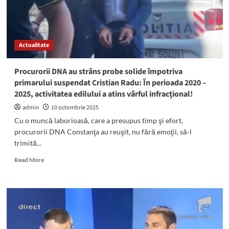
Actualitate
Procurorii DNA au strâns probe solide împotriva
primarului suspendat Cristian Radu: În perioada 2020 –
2025, activitatea edilului a atins vârful infracţional!
admin
10 octombrie 2025
Cu o muncă laborioasă, care a presupus timp şi efort,
procurorii DNA Constanţa au reuşit, nu fără emoţii, să-l
trimită...
Read
Read More
more
about
Procurorii
DNA
au
strâns
probe