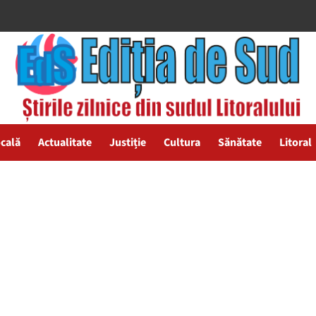
ocală
Actualitate
Justiție
Cultura
Sănătate
Litoral