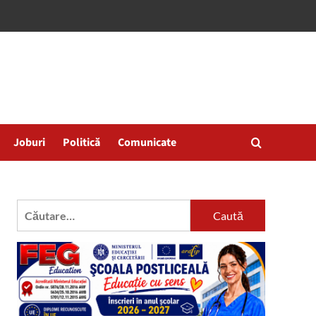
Joburi
Politică
Comunicate
Caută
după: