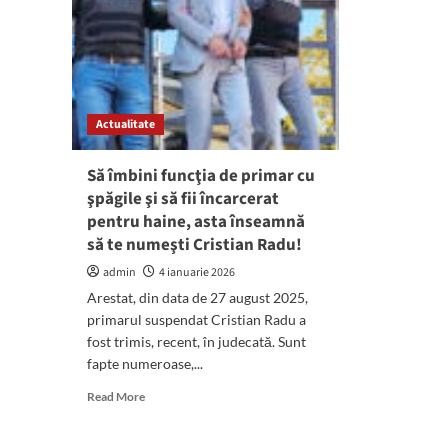
Actualitate
Să îmbini funcţia de primar cu
şpăgile şi să fii încarcerat
pentru haine, asta înseamnă
să te numeşti Cristian Radu!
admin
4 ianuarie 2026
Arestat, din data de 27 august 2025,
primarul suspendat Cristian Radu a
fost trimis, recent, în judecată. Sunt
fapte numeroase,...
Read
Read More
more
about