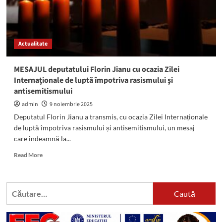
Actualitate
MESAJUL deputatului Florin Jianu cu ocazia Zilei
Internaționale de luptă împotriva rasismului și
antisemitismului
admin
9 noiembrie 2025
Deputatul Florin Jianu a transmis, cu ocazia Zilei Internaționale
de luptă împotriva rasismului și antisemitismului, un mesaj
care îndeamnă la...
Read
Read More
more
about
MESAJUL
Caută
deputatului
după:
Florin
Jianu
cu