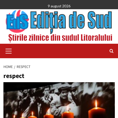
Skip
9 august 2026
to
content
Primary
Menu
HOME
RESPECT
respect