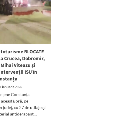
utoturisme BLOCATE
la Crucea, Dobromir,
 Mihai Viteazu și
Intervenții ISU în
onstanța
1 ianuarie 2026
ețene Constanța
 această oră, pe
 județ, cu 27 de utilaje și
rial antiderapant....
d
e