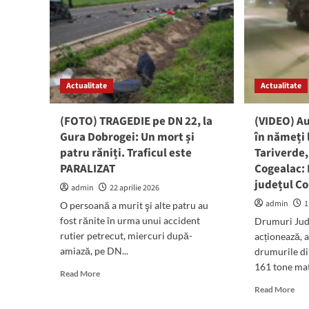
Actualitate
Actualitate
(FOTO) TRAGEDIE pe DN 22, la
(VIDEO) A
Gura Dobrogei: Un mort și
în nămeți 
patru răniți. Traficul este
Tariverde,
PARALIZAT
Cogealac: 
județul C
admin
22 aprilie 2026
admin
1
O persoană a murit şi alte patru au
fost rănite în urma unui accident
Drumuri Jud
rutier petrecut, miercuri după-
acționează, a
amiază, pe DN...
drumurile din
161 tone mate
Read
Read More
more
Rea
Read More
about
mor