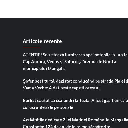
Articole recente
ATENȚIE! Se sistează furnizarea apei potabile la Jupiter
Cap Aurora, Venus și Saturn și în zona de Nord a
municipiului Mangalia
Șofer beat turtă, depistat conducând pe strada Plajei 
Vama Veche: A dat peste cap etilotestul
Bărbat căutat cu scafandri la Tuzla: A fost găsit un cai
cu lucrurile sale personale
Activitățile dedicate Zilei Marinei Române, la Mangalia
Constanța: 124 de ani de la prima sărbătorire