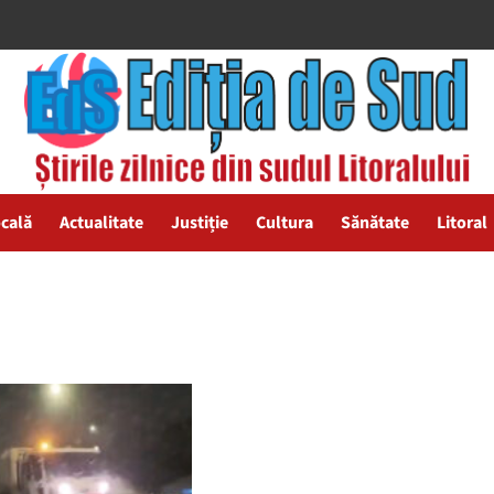
ocală
Actualitate
Justiție
Cultura
Sănătate
Litoral