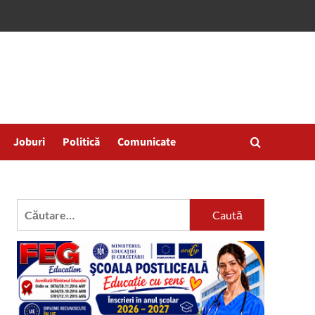
Joburi
Politică
Comunicate
Caută
după: