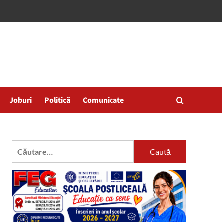
Joburi
Politică
Comunicate
Caută
după: