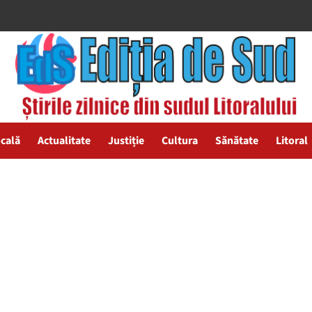
ocală
Actualitate
Justiție
Cultura
Sănătate
Litoral