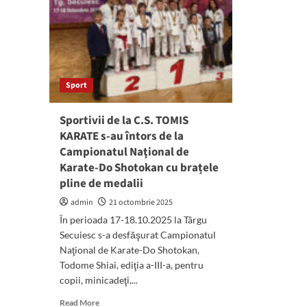
Sport
Sportivii de la C.S. TOMIS
KARATE s-au întors de la
Campionatul Naţional de
Karate-Do Shotokan cu brațele
pline de medalii
admin
21 octombrie 2025
În perioada 17-18.10.2025 la Târgu
Secuiesc s-a desfăşurat Campionatul
Naţional de Karate-Do Shotokan,
Todome Shiai, ediţia a-III-a, pentru
copii, minicadeţi,...
Read
Read More