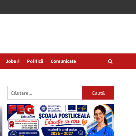
Joburi
Politică
Comunicate
Caută
după: