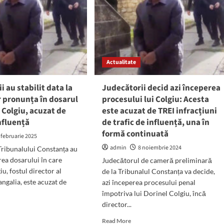
Actualitate
i au stabilit data la
Judecătorii decid azi începerea
r pronunța în dosarul
procesului lui Colgiu: Acesta
l Colgiu, acuzat de
este acuzat de TREI infracțiuni
influență
de trafic de influență, una în
formă continuată
 februarie 2025
admin
8 noiembrie 2024
Tribunalului Constanța au
ea dosarului în care
Judecătorul de cameră preliminară
u, fostul director al
de la Tribunalul Constanța va decide,
galia, este acuzat de
azi începerea procesului penal
împotriva lui Dorinel Colgiu, încă
director...
d
e
Read
Read More