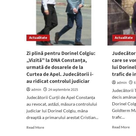
Actualitate
Actualitate
Zi plină pentru Dorinel Colgiu:
Judecători
„Vizită” la DNA Constanța,
care se vo
urmată de dosarele de la
lui Dorine
Curtea de Apel. Judecătorii i-
trafic de 
au ridicat controlul judiciar
admin
6
admin
24 septembrie 2025
Judecătorii 
decis amânar
Judecătorii Curții de Apel Constanța
Dorinel Colgi
au revocat, astăzi, măsura controlului
Goldterm Man
judiciar lui Dorinel Colgiu, mâna
trafic...
dreaptă a primarului arestat Cristian...
Rea
Read
Read More
Read More
mor
more