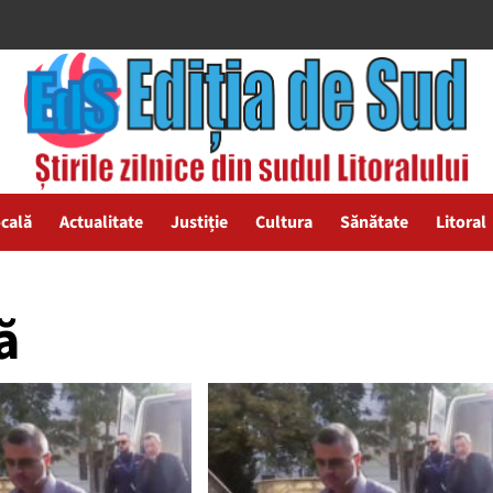
ocală
Actualitate
Justiție
Cultura
Sănătate
Litoral
ă