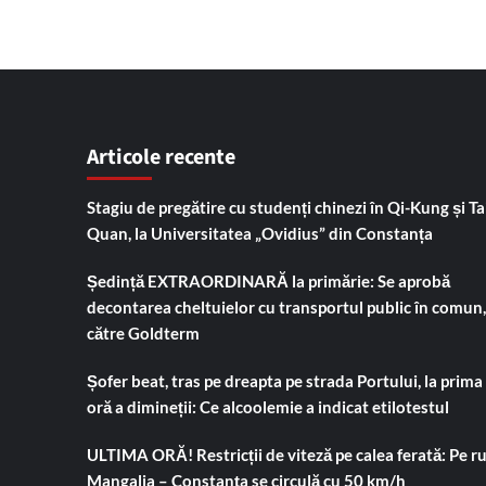
Articole recente
Stagiu de pregătire cu studenți chinezi în Qi-Kung și Tai
Quan, la Universitatea „Ovidius” din Constanța
Ședință EXTRAORDINARĂ la primărie: Se aprobă
decontarea cheltuielor cu transportul public în comun,
către Goldterm
Șofer beat, tras pe dreapta pe strada Portului, la prima
oră a dimineții: Ce alcoolemie a indicat etilotestul
ULTIMA ORĂ! Restricții de viteză pe calea ferată: Pe r
Mangalia – Constanța se circulă cu 50 km/h