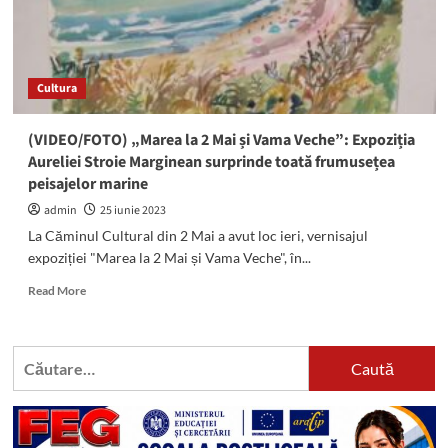
Cultura
(VIDEO/FOTO) „Marea la 2 Mai și Vama Veche”: Expoziția
Aureliei Stroie Marginean surprinde toată frumusețea
peisajelor marine
admin
25 iunie 2023
La Căminul Cultural din 2 Mai a avut loc ieri, vernisajul
expoziției "Marea la 2 Mai și Vama Veche", în...
Read
Read More
more
about
(VIDEO/FOTO)
Caută
„Marea
după:
la
2
Mai
și