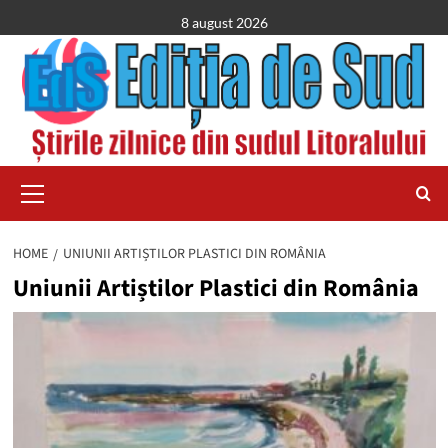
Skip
8 august 2026
to
content
Primary
Menu
HOME
UNIUNII ARTIȘTILOR PLASTICI DIN ROMÂNIA
Uniunii Artiștilor Plastici din România