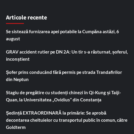
Articole recente
Se sistează furnizarea apei potabile la Cumpăna astăzi, 6
august
GRAV accident rutier pe DN 2A: Un tir s-a răsturnat, șoferul,
inconștient
Șofer prins conducând fără permis pe strada Trandafirilor
din Neptun
Stagiu de pregătire cu studenți chinezi în Qi-Kung și Taiji-
Quan, la Universitatea „Ovidius” din Constanța
Ședință EXTRAORDINARĂ la primărie: Se aprobă
decontarea cheltuielor cu transportul public în comun, către
Goldterm