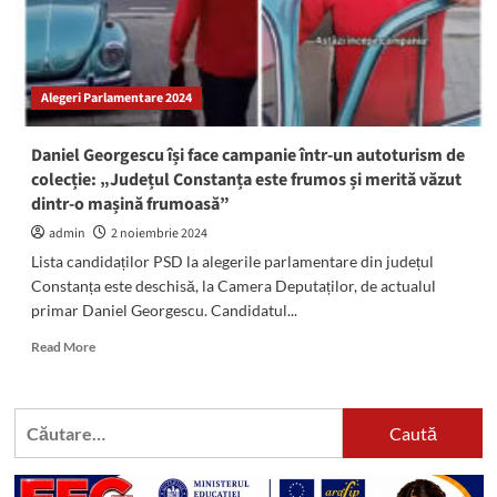
Alegeri Parlamentare 2024
Daniel Georgescu își face campanie într-un autoturism de
colecție: „Județul Constanța este frumos și merită văzut
dintr-o mașină frumoasă”
admin
2 noiembrie 2024
Lista candidaților PSD la alegerile parlamentare din județul
Constanța este deschisă, la Camera Deputaților, de actualul
primar Daniel Georgescu. Candidatul...
Read
Read More
more
about
Daniel
Caută
Georgescu
după:
își
face
campanie