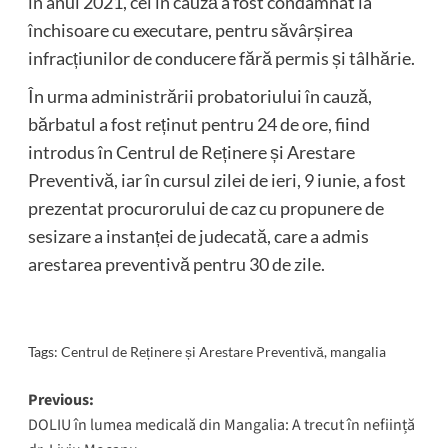
în anul 2021, cel în cauză a fost condamnat la
închisoare cu executare, pentru săvârșirea
infracțiunilor de conducere fără permis și tâlhărie.
În urma administrării probatoriului în cauză,
bărbatul a fost reținut pentru 24 de ore, fiind
introdus în Centrul de Reținere și Arestare
Preventivă, iar în cursul zilei de ieri, 9 iunie, a fost
prezentat procurorului de caz cu propunere de
sesizare a instanței de judecată, care a admis
arestarea preventivă pentru 30 de zile.
Tags:
Centrul de Reținere și Arestare Preventivă
,
mangalia
Post
Previous:
DOLIU în lumea medicală din Mangalia: A trecut în neființă
navigation