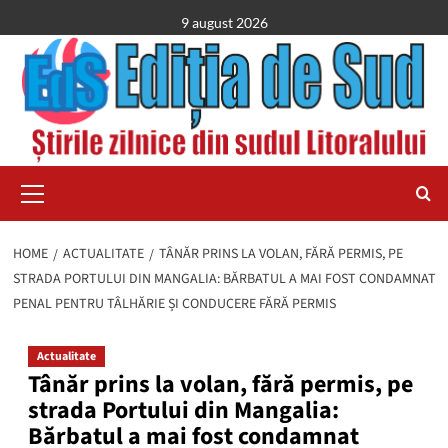
Skip
9 august 2026
to
content
Primary
Menu
HOME
ACTUALITATE
TÂNĂR PRINS LA VOLAN, FĂRĂ PERMIS, PE
STRADA PORTULUI DIN MANGALIA: BĂRBATUL A MAI FOST CONDAMNAT
PENAL PENTRU TÂLHĂRIE ȘI CONDUCERE FĂRĂ PERMIS
Actualitate
Tânăr prins la volan, fără permis, pe
strada Portului din Mangalia:
Bărbatul a mai fost condamnat