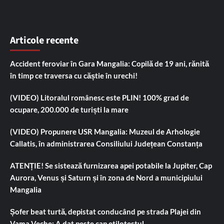
Articole recente
Accident feroviar în Gara Mangalia: Copilă de 19 ani, rănită
în timp ce traversa cu căștie în urechi!
(VIDEO) Litoralul românesc este PLIN! 100% grad de
ocupare, 200.000 de turiști la mare
(VIDEO) Propunere USR Mangalia: Muzeul de Arhologie
Callatis, în administrarea Consiliului Județean Constanța
ATENȚIE! Se sistează furnizarea apei potabile la Jupiter, Cap
Aurora, Venus și Saturn și în zona de Nord a municipiului
Mangalia
Șofer beat turtă, depistat conducând pe strada Plajei din
Vama Veche: A dat peste cap etilotestul