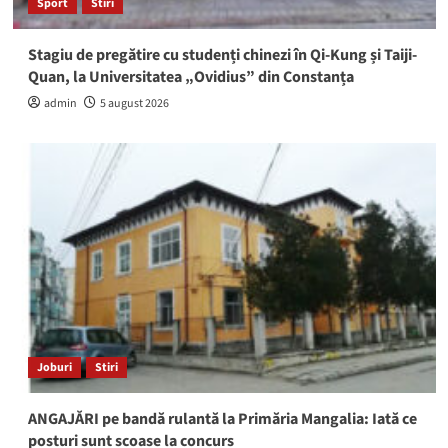
Sport
Stiri
Stagiu de pregătire cu studenți chinezi în Qi-Kung și Taiji-
Quan, la Universitatea „Ovidius” din Constanța
admin
5 august 2026
Joburi
Stiri
ANGAJĂRI pe bandă rulantă la Primăria Mangalia: Iată ce
posturi sunt scoase la concurs