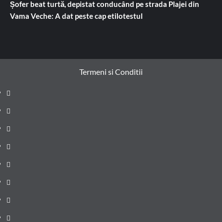
Șofer beat turtă, depistat conducând pe strada Plajei din
Vama Veche: A dat peste cap etilotestul
Termeni si Conditii
Prima
pagină
Știri
de
Administrație
ultima
locală
Actualitate
oră
Justiție
Cultura
Sănătate
Litoral