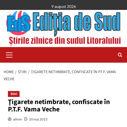
Skip
9 august 2026
to
content
Primary
Menu
HOME
STIRI
ŢIGARETE NETIMBRATE, CONFISCATE ÎN P.T.F. VAMA
VECHE
Stiri
Ţigarete netimbrate, confiscate în
P.T.F. Vama Veche
admin
20 mai 2013