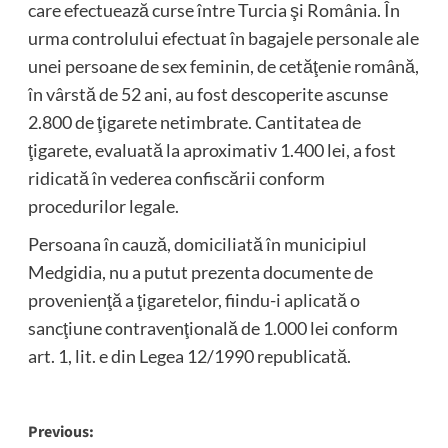
care efectuează curse între Turcia şi România. În
urma controlului efectuat în bagajele personale ale
unei persoane de sex feminin, de cetăţenie română,
în vârstă de 52 ani, au fost descoperite ascunse
2.800 de ţigarete netimbrate. Cantitatea de
ţigarete, evaluată la aproximativ 1.400 lei, a fost
ridicată în vederea confiscării conform
procedurilor legale.
Persoana în cauză, domiciliată în municipiul
Medgidia, nu a putut prezenta documente de
provenienţă a ţigaretelor, fiindu-i aplicată o
sancţiune contravenţională de 1.000 lei conform
art. 1, lit. e din Legea 12/1990 republicată.
Post
Previous: