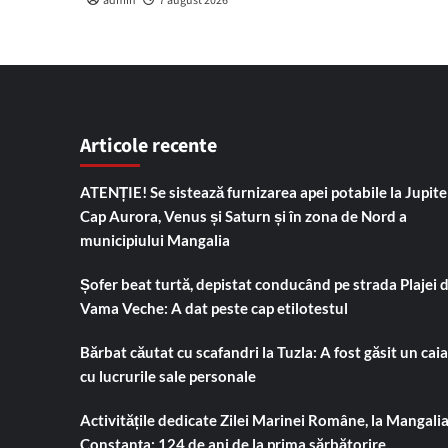
admin
7 august 2026
Articole recente
ATENȚIE! Se sistează furnizarea apei potabile la Jupiter
Cap Aurora, Venus și Saturn și în zona de Nord a
municipiului Mangalia
Șofer beat turtă, depistat conducând pe strada Plajei 
Vama Veche: A dat peste cap etilotestul
Bărbat căutat cu scafandri la Tuzla: A fost găsit un cai
cu lucrurile sale personale
Activitățile dedicate Zilei Marinei Române, la Mangalia
Constanța: 124 de ani de la prima sărbătorire