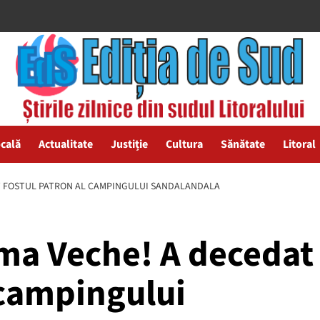
ocală
Actualitate
Justiție
Cultura
Sănătate
Litoral
AT FOSTUL PATRON AL CAMPINGULUI SANDALANDALA
ma Veche! A decedat
 campingului