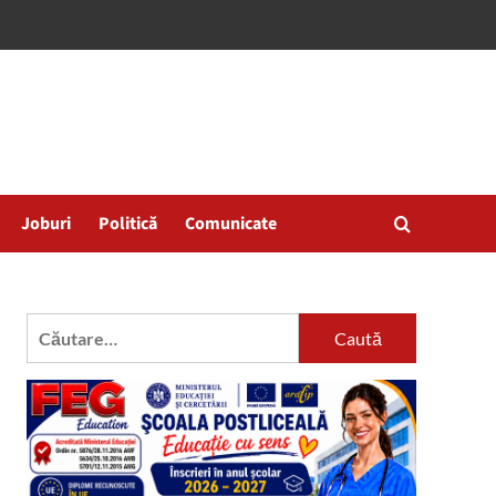
Joburi
Politică
Comunicate
Caută
după: