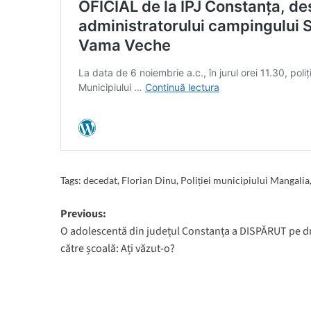
Tags:
decedat
,
Florian Dinu
,
Poliției municipiului Mangalia
Post
Previous:
O adolescentă din județul Constanța a DISPĂRUT pe 
navigation
către școală: Ați văzut-o?