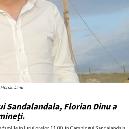
Florian Dinu
i Sandalandala, Florian Dinu a
mineți.
de familie în jurul orelor 11.00, în Campingul Sandalandala
.