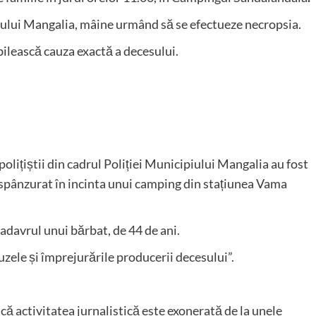
alului Mangalia, mâine urmând să se efectueze necropsia.
bilească cauza exactă a decesului.
 polițiștii din cadrul Poliției Municipiului Mangalia au fost
 fi spânzurat în incinta unui camping din stațiunea Vama
t cadavrul unui bărbat, de 44 de ani.
auzele și împrejurările producerii decesului”.
că activitatea jurnalistică este exonerată de la unele