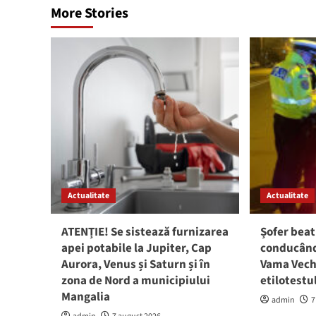
More Stories
Actualitate
Actualitate
ATENȚIE! Se sistează furnizarea
Șofer beat
apei potabile la Jupiter, Cap
conducând 
Aurora, Venus și Saturn și în
Vama Vech
zona de Nord a municipiului
etilotestu
Mangalia
admin
7