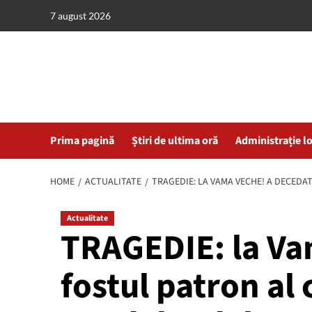
Skip
7 august 2026
to
content
Prima pagină
Știri de ultima oră
Administrație l
HOME
ACTUALITATE
TRAGEDIE: LA VAMA VECHE! A DECED
Actualitate
TRAGEDIE: la Va
fostul patron al