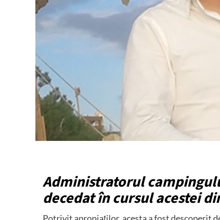
Administratorul campingulu
decedat în cursul acestei di
Potrivit apropiaților, acesta a fost descoperit 