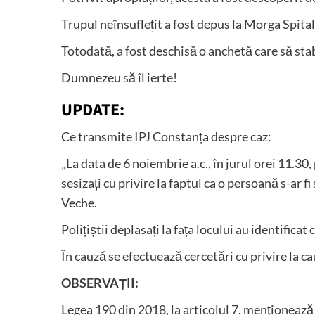
Trupul neînsuflețit a fost depus la Morga Spit
Totodată, a fost deschisă o anchetă care să sta
Dumnezeu să îl ierte!
UPDATE:
Ce transmite IPJ Constanța despre caz:
„La data de 6 noiembrie a.c., în jurul orei 11.30,
sesizați cu privire la faptul ca o persoană s-ar
Veche.
Polițiștii deplasați la fața locului au identifica
În cauză se efectuează cercetări cu privire la c
OBSERVAȚII:
Legea 190 din 2018, la articolul 7, menţionează 