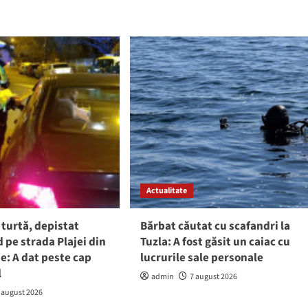
Actualitate
 turtă, depistat
Bărbat căutat cu scafandri la
pe strada Plajei din
Tuzla: A fost găsit un caiac cu
e: A dat peste cap
lucrurile sale personale
l
admin
7 august 2026
 august 2026