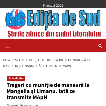
Skip
9 august 2026
to
content
Primary
Menu
HOME
ACTUALITATE
TRAGERI CU MUNIȚIE DE MANEVRĂ LA
MANGALIA ȘI LIMANU. IATĂ CE TRANSMITE MAPN
Actualitate
Trageri cu muniție de manevră la
Mangalia și Limanu. Iată ce
transmite MApN
admin
5 iulie 2024