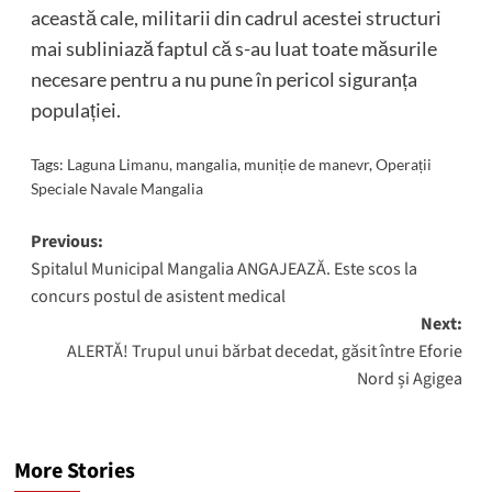
această cale, militarii din cadrul acestei structuri
mai subliniază faptul că s-au luat toate măsurile
necesare pentru a nu pune în pericol siguranța
populației.
Tags:
Laguna Limanu
,
mangalia
,
muniție de manevr
,
Operații
Speciale Navale Mangalia
Post
Previous:
Spitalul Municipal Mangalia ANGAJEAZĂ. Este scos la
navigation
concurs postul de asistent medical
Next:
ALERTĂ! Trupul unui bărbat decedat, găsit între Eforie
Nord și Agigea
More Stories