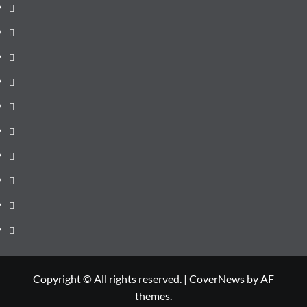
pagină
Știri
de
Administrație
ultima
locală
Actualitate
oră
Justiție
Cultura
Sănătate
Litoral
Joburi
Politică
Comunicate
Copyright © All rights reserved.
|
CoverNews
by AF
themes.