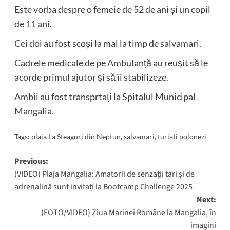
Este vorba despre o femeie de 52 de ani și un copil
de 11 ani.
Cei doi au fost scoși la mal la timp de salvamari.
Cadrele medicale de pe Ambulanță au reușit să le
acorde primul ajutor și să îi stabilizeze.
Ambii au fost transprtați la Spitalul Municipal
Mangalia.
Tags:
plaja La Steaguri din Neptun
,
salvamari
,
turiști polonezi
Post
Previous:
(VIDEO) Plaja Mangalia: Amatorii de senzații tari și de
navigation
adrenalină sunt invitați la Bootcamp Challenge 2025
Next:
(FOTO/VIDEO) Ziua Marinei Române la Mangalia, în
imagini