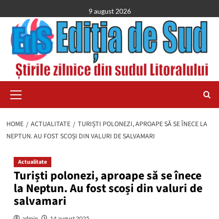
Skip
9 august 2026
to
content
Primary
Menu
HOME
ACTUALITATE
TURIȘTI POLONEZI, APROAPE SĂ SE ÎNECE LA
NEPTUN. AU FOST SCOȘI DIN VALURI DE SALVAMARI
Actualitate
Turiști polonezi, aproape să se înece
la Neptun. Au fost scoși din valuri de
salvamari
admin
14 august 2025