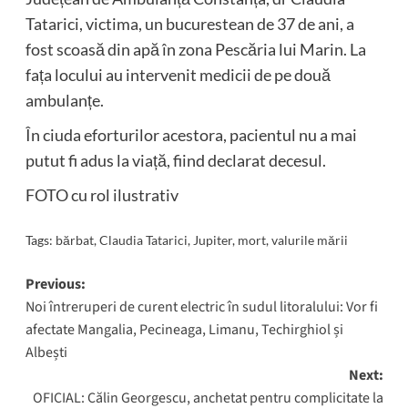
Tatarici, victima, un bucurestean de 37 de ani, a
fost scoasă din apă în zona Pescăria lui Marin. La
fața locului au intervenit medicii de pe două
ambulanțe.
În ciuda eforturilor acestora, pacientul nu a mai
putut fi adus la viață, fiind declarat decesul.
FOTO cu rol ilustrativ
Tags:
bărbat
,
Claudia Tatarici
,
Jupiter
,
mort
,
valurile mării
Post
Previous:
Noi întreruperi de curent electric în sudul litoralului: Vor fi
navigation
afectate Mangalia, Pecineaga, Limanu, Techirghiol și
Albești
Next:
OFICIAL: Călin Georgescu, anchetat pentru complicitate la