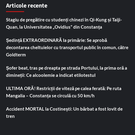
Articole recente
Stagiu de pregătire cu studenți chinezi în Qi-Kung și Taiji-
Quan, la Universitatea „Ovidius” din Constanța
Ședință EXTRAORDINARĂ la primărie: Se aprobă
decontarea cheltuielor cu transportul public în comun, către
Goldterm
Șofer beat, tras pe dreapta pe strada Portului, la prima oră a
dimineții: Ce alcoolemie a indicat etilotestul
ULTIMA ORĂ! Restricții de viteză pe calea ferată: Pe ruta
Mangalia – Constanța se circulă cu 50 km/h
Accident MORTAL la Costinești: Un bărbat a fost lovit de
tren