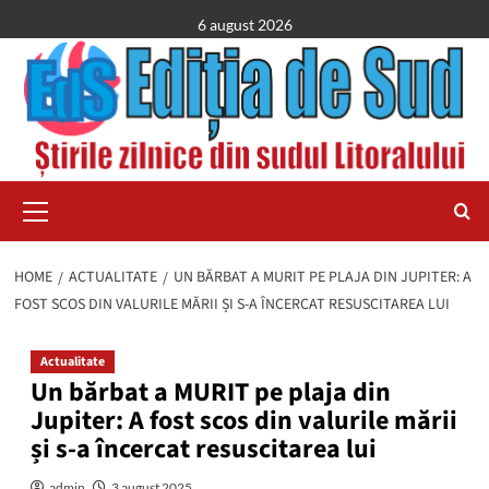
Skip
6 august 2026
to
content
Primary
Menu
HOME
ACTUALITATE
UN BĂRBAT A MURIT PE PLAJA DIN JUPITER: A
FOST SCOS DIN VALURILE MĂRII ȘI S-A ÎNCERCAT RESUSCITAREA LUI
Actualitate
Un bărbat a MURIT pe plaja din
Jupiter: A fost scos din valurile mării
și s-a încercat resuscitarea lui
admin
3 august 2025