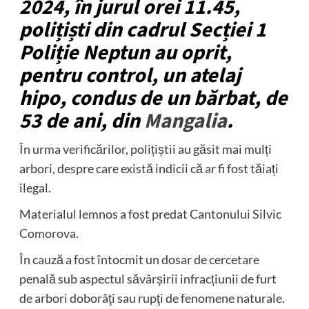
2024, în jurul orei 11.45,
polițiști din cadrul Secției 1
Poliție Neptun au oprit,
pentru control, un atelaj
hipo, condus de un bărbat, de
53 de ani, din
Mangalia
.
În urma verificărilor, polițiștii au găsit mai mulți
arbori, despre care există indicii că ar fi fost tăiați
ilegal.
Materialul lemnos a fost predat Cantonului Silvic
Comorova
.
În cauză a fost întocmit un dosar de cercetare
penală sub aspectul săvârșirii infracțiunii de furt
de arbori doborâţi sau rupţi de fenomene naturale.