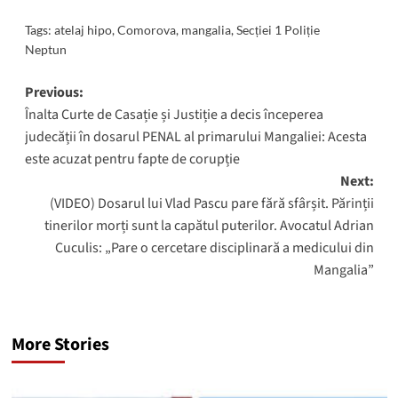
Tags:
atelaj hipo
,
Comorova
,
mangalia
,
Secției 1 Poliție
Neptun
Post
Previous:
Înalta Curte de Casație și Justiție a decis începerea
navigation
judecății în dosarul PENAL al primarului Mangaliei: Acesta
este acuzat pentru fapte de corupție
Next:
(VIDEO) Dosarul lui Vlad Pascu pare fără sfârșit. Părinții
tinerilor morți sunt la capătul puterilor. Avocatul Adrian
Cuculis: „Pare o cercetare disciplinară a medicului din
Mangalia”
More Stories