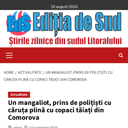
Skip
10 august 2026
to
content
Primary
Menu
HOME
ACTUALITATE
UN MANGALIOT, PRINS DE POLIȚIȘTI CU
CĂRUȚA PLINĂ CU COPACI TĂIAȚI DIN COMOROVA
Actualitate
Un mangaliot, prins de polițiști cu
căruța plină cu copaci tăiați din
Comorova
admin
15 noiembrie 2024