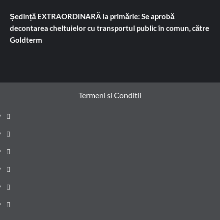
Ședință EXTRAORDINARĂ la primărie: Se aprobă
decontarea cheltuielor cu transportul public în comun, către
Goldterm
Termeni si Conditii
Prima
pagină
Știri
de
Administrație
ultima
locală
Actualitate
oră
Justiție
Cultura