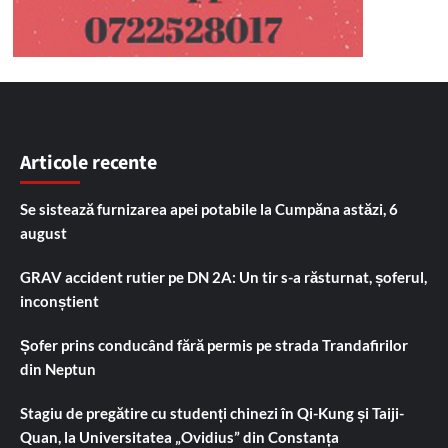
Articole recente
Se sistează furnizarea apei potabile la Cumpăna astăzi, 6
august
GRAV accident rutier pe DN 2A: Un tir s-a răsturnat, șoferul,
inconștient
Șofer prins conducând fără permis pe strada Trandafirilor
din Neptun
Stagiu de pregătire cu studenți chinezi în Qi-Kung și Taiji-
Quan, la Universitatea „Ovidius” din Constanța