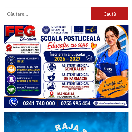
Caută
după: