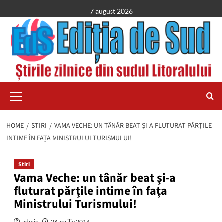
Skip
7 august 2026
to
content
Primary
Menu
HOME
STIRI
VAMA VECHE: UN TÂNĂR BEAT ŞI-A FLUTURAT PĂRŢILE
INTIME ÎN FAŢA MINISTRULUI TURISMULUI!
Stiri
Vama Veche: un tânăr beat şi-a
fluturat părţile intime în faţa
Ministrului Turismului!
admin
28 aprilie 2014