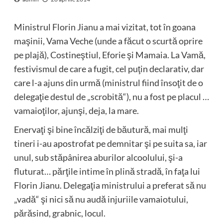
Ministrul Florin Jianu a mai vizitat, tot în goana
maşinii, Vama Veche (unde a făcut o scurtă oprire
pe plajă), Costineştiul, Eforie şi Mamaia. La Vamă,
festivismul de care a fugit, cel puţin declarativ, dar
care l-a ajuns din urmă (ministrul fiind însoţit de o
delegaţie destul de „scrobită“), nu a fost pe placul …
vamaioţilor, ajunşi, deja, la mare.
Enervaţi şi bine încălziţi de băutură, mai mulţi
tineri i-au apostrofat pe demnitar şi pe suita sa, iar
unul, sub stăpânirea aburilor alcoolului, şi-a
fluturat… părţile intime în plină stradă, în faţa lui
Florin Jianu. Delegaţia ministrului a preferat să nu
„vadă“ şi nici să nu audă injuriile vamaiotului,
părăsind, grabnic, locul.