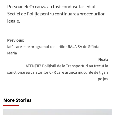
Persoanele în cauză au fost conduse la sediul
Secției de Poliție pentru continuarea procedurilor
legale.
Post
Previous:
Iată care este programul casieriilor RAJA SA de Sfânta
navigation
Maria
Next:
ATENȚIE! Polițiștii de la Transporturi au trecut la
sancționarea călătorilor CFR care aruncă mucurile de țigari
pe jos
More Stories