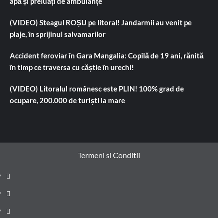
apă și preluați de ambulanțe
(VIDEO) Steagul ROȘU pe litoral! Jandarmii au venit pe
plaje, în sprijinul salvamarilor
Accident feroviar în Gara Mangalia: Copilă de 19 ani, rănită
în timp ce traversa cu căștie în urechi!
(VIDEO) Litoralul românesc este PLIN! 100% grad de
ocupare, 200.000 de turiști la mare
Termeni si Conditii
Prima
pagină
Știri
de
Administrație