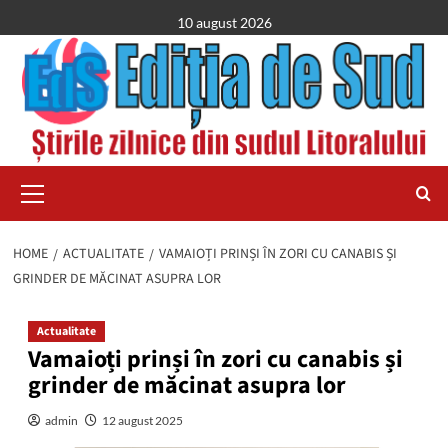
Skip
10 august 2026
to
content
Primary
Menu
HOME
ACTUALITATE
VAMAIOȚI PRINȘI ÎN ZORI CU CANABIS ȘI
GRINDER DE MĂCINAT ASUPRA LOR
Actualitate
Vamaioți prinși în zori cu canabis și
grinder de măcinat asupra lor
admin
12 august 2025