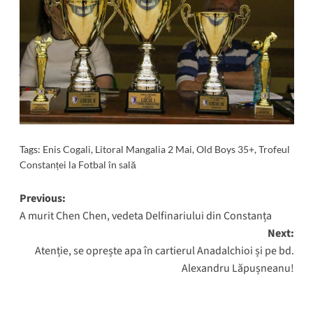
Tags:
Enis Cogali
,
Litoral Mangalia 2 Mai
,
Old Boys 35+
,
Trofeul
Constanței la Fotbal în sală
Post
Previous:
A murit Chen Chen, vedeta Delfinariului din Constanța
navigation
Next:
Atenție, se oprește apa în cartierul Anadalchioi și pe bd.
Alexandru Lăpușneanu!