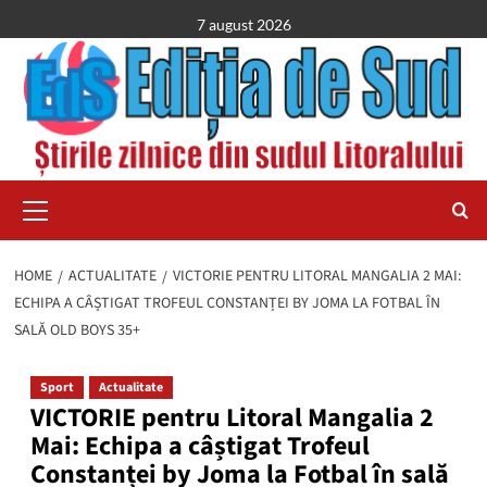
Skip
7 august 2026
to
content
Primary
Menu
HOME
ACTUALITATE
VICTORIE PENTRU LITORAL MANGALIA 2 MAI:
ECHIPA A CÂȘTIGAT TROFEUL CONSTANȚEI BY JOMA LA FOTBAL ÎN
SALĂ OLD BOYS 35+
Sport
Actualitate
VICTORIE pentru Litoral Mangalia 2
Mai: Echipa a câștigat Trofeul
Constanței by Joma la Fotbal în sală