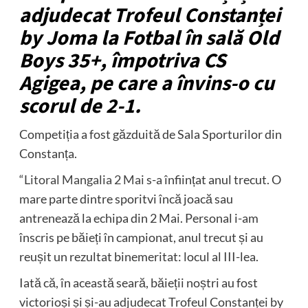
adjudecat Trofeul Constanței
by Joma la Fotbal în sală Old
Boys 35+, împotriva CS
Agigea, pe care a învins-o cu
scorul de 2-1.
Competiția a fost găzduită de Sala Sporturilor din
Constanța.
“
Litoral Mangalia 2 Mai
s-a înființat anul trecut. O
mare parte dintre sporitvi încă joacă sau
antrenează la echipa din 2 Mai. Personal i-am
înscris pe băieți în campionat, anul trecut și au
reușit un rezultat binemeritat: locul al III-lea.
Iată că, în această seară, băieții noștri au fost
victorioși și și-au adjudecat Trofeul Constanței by