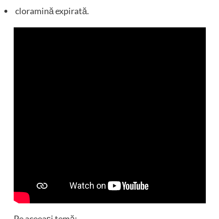
cloramină expirată.
Pe aceeași temă: