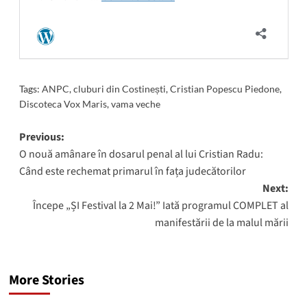
Tags:
ANPC
,
cluburi din Costinești
,
Cristian Popescu Piedone
,
Discoteca Vox Maris
,
vama veche
Post
Previous:
O nouă amânare în dosarul penal al lui Cristian Radu:
navigation
Când este rechemat primarul în fața judecătorilor
Next:
Începe „ȘI Festival la 2 Mai!” Iată programul COMPLET al
manifestării de la malul mării
More Stories