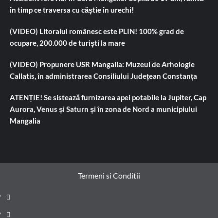
în timp ce traversa cu căștie în urechi!
(VIDEO) Litoralul românesc este PLIN! 100% grad de
ocupare, 200.000 de turiști la mare
(VIDEO) Propunere USR Mangalia: Muzeul de Arhologie
Callatis, în administrarea Consiliului Județean Constanța
ATENȚIE! Se sistează furnizarea apei potabile la Jupiter, Cap
Aurora, Venus și Saturn și în zona de Nord a municipiului
Mangalia
Termeni si Conditii
Prima
pagină
Știri