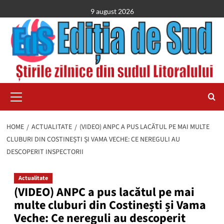
Skip
9 august 2026
to
content
Primary
Menu
HOME
ACTUALITATE
(VIDEO) ANPC A PUS LACĂTUL PE MAI MULTE
CLUBURI DIN COSTINEȘTI ȘI VAMA VECHE: CE NEREGULI AU
DESCOPERIT INSPECTORII
Actualitate
(VIDEO) ANPC a pus lacătul pe mai
multe cluburi din Costinești și Vama
Veche: Ce nereguli au descoperit