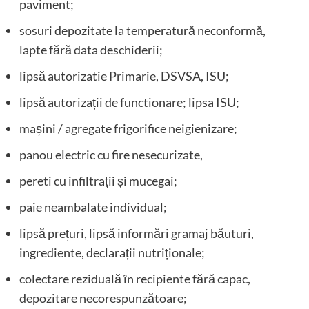
paviment;
sosuri depozitate la temperatură neconformă,
lapte fără data deschiderii;
lipsă autorizatie Primarie, DSVSA, ISU;
lipsă autorizații de functionare; lipsa ISU;
mașini / agregate frigorifice neigienizare;
panou electric cu fire nesecurizate,
pereti cu infiltrații și mucegai;
paie neambalate individual;
lipsă prețuri, lipsă informări gramaj băuturi,
ingrediente, declarații nutriționale;
colectare reziduală în recipiente fără capac,
depozitare necorespunzătoare;