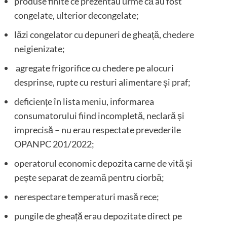
produse finite ce prezentau urme că au fost
congelate, ulterior decongelate;
lăzi congelator cu depuneri de gheață, chedere
neigienizate;
agregate frigorifice cu chedere pe alocuri
desprinse, rupte cu resturi alimentare și praf;
⁠deficiențe în lista meniu, informarea
consumatorului fiind incompletă, neclară și
imprecisă – nu erau respectate prevederile
OPANPC 201/2022;
operatorul economic depozita carne de vită și
pește separat de zeamă pentru ciorbă;
nerespectare temperaturi masă rece;
pungile de gheață erau depozitate direct pe