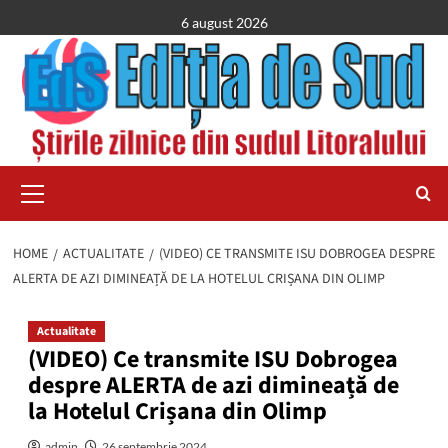
Skip
6 august 2026
to
content
Primary
Menu
HOME
ACTUALITATE
(VIDEO) CE TRANSMITE ISU DOBROGEA DESPRE
ALERTA DE AZI DIMINEAȚĂ DE LA HOTELUL CRIȘANA DIN OLIMP
Actualitate
(VIDEO) Ce transmite ISU Dobrogea
despre ALERTA de azi dimineață de
la Hotelul Crișana din Olimp
admin
26 septembrie 2024