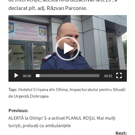
declarat plt. adj. Răzvan Parconie.
Player
video
00:00
00:51
Tags:
Hotelul Crișana din Olimp
,
Inspectoratului pentru Situații
de Urgență Dobrogea
Post
Previous:
ALERTĂ la Olimp! S-a activat PLANUL ROȘU. Mai mulți
navigation
turiști, preluați cu ambulanțele
Next: