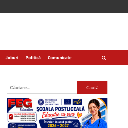
Joburi
Politică
Comunicate
Caută
după: