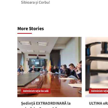
Sibioara și Corbu!
More Stories
Administrație locală
Administrație
Ședință EXTRAORDINARĂ la
ULTIMA oRĂ