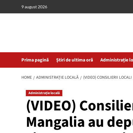
Skip
9 august 2026
to
content
Prima pagină
Știri de ultima oră
Administrație l
HOME
ADMINISTRAȚIE LOCALĂ
(VIDEO) CONSILIERII LOCAL
Administrație locală
(VIDEO) Consilier
Mangalia au dep