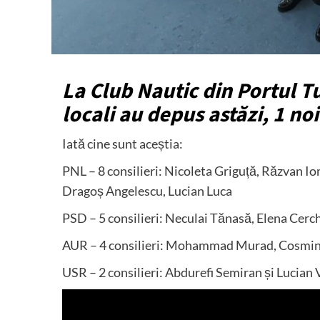
La Club Nautic din Portul Tu
locali au depus astăzi, 1 n
Iată cine sunt aceștia:
PNL – 8 consilieri: Nicoleta Griguță, Răzvan Ion
Dragoș Angelescu, Lucian Luca
PSD – 5 consilieri: Neculai Tănasă, Elena Cerc
AUR – 4 consilieri: Mohammad Murad, Cosmin T
USR – 2 consilieri: Abdurefi Semiran și Lucian 