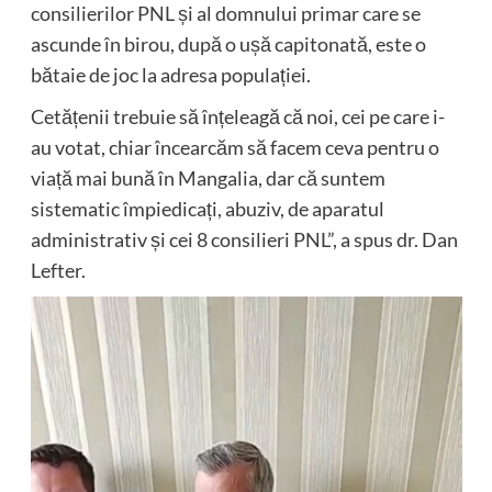
consilierilor PNL și al domnului primar care se
ascunde în birou, după o ușă capitonată, este o
bătaie de joc la adresa populației.
Cetățenii trebuie să înțeleagă că noi, cei pe care i-
au votat, chiar încearcăm să facem ceva pentru o
viață mai bună în Mangalia, dar că suntem
sistematic împiedicați, abuziv, de aparatul
administrativ și cei 8 consilieri PNL”, a spus dr. Dan
Lefter.
Player
video