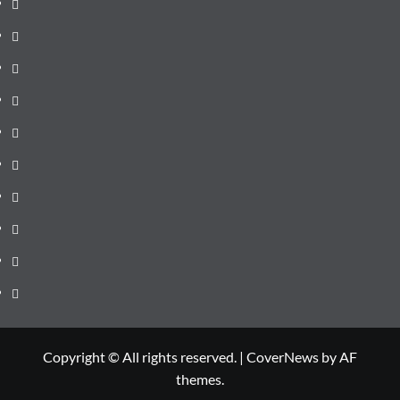
Știri
de
Administrație
ultima
locală
Actualitate
oră
Justiție
Cultura
Sănătate
Litoral
Joburi
Politică
Comunicate
Copyright © All rights reserved.
|
CoverNews
by AF
themes.