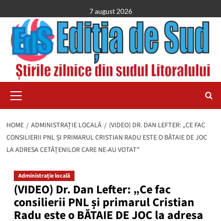
Skip
7 august 2026
to
content
Primary
Menu
HOME
ADMINISTRAȚIE LOCALĂ
(VIDEO) DR. DAN LEFTER: „CE FAC
CONSILIERII PNL ȘI PRIMARUL CRISTIAN RADU ESTE O BĂTAIE DE JOC
LA ADRESA CETĂȚENILOR CARE NE-AU VOTAT”
Administrație locală
(VIDEO) Dr. Dan Lefter: „Ce fac
consilierii PNL și primarul Cristian
Radu este o BĂTAIE DE JOC la adresa