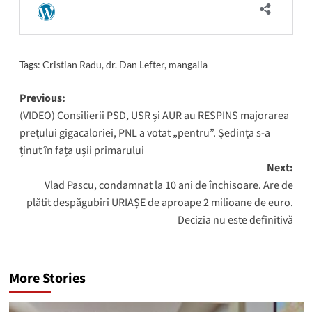
Tags:
Cristian Radu
,
dr. Dan Lefter
,
mangalia
Post
Previous:
(VIDEO) Consilierii PSD, USR și AUR au RESPINS majorarea
navigation
prețului gigacaloriei, PNL a votat „pentru”. Ședința s-a
ținut în fața ușii primarului
Next:
Vlad Pascu, condamnat la 10 ani de închisoare. Are de
plătit despăgubiri URIAȘE de aproape 2 milioane de euro.
Decizia nu este definitivă
More Stories