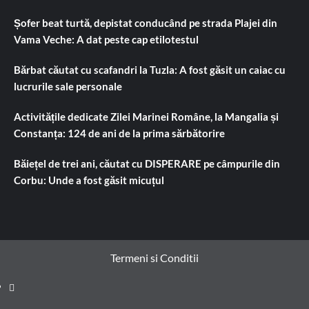
Șofer beat turtă, depistat conducând pe strada Plajei din
Vama Veche: A dat peste cap etilotestul
Bărbat căutat cu scafandri la Tuzla: A fost găsit un caiac cu
lucrurile sale personale
Activitățile dedicate Zilei Marinei Române, la Mangalia și
Constanța: 124 de ani de la prima sărbătorire
Băiețel de trei ani, căutat cu DISPERARE pe câmpurile din
Corbu: Unde a fost găsit micuțul
Termeni si Conditii
Prima
pagină