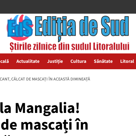
ocală
Actualitate
Justiție
Cultura
Sănătate
Litoral
CANT, CĂLCAT DE MASCAȚI ÎN ACEASTĂ DIMINEAȚĂ
la Mangalia!
 de mascați în