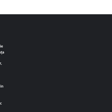
ie
nța
,
din
ac