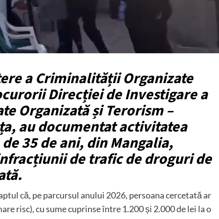
tere a Criminalității Organizate
urorii Direcției de Investigare a
ate Organizată și Terorism –
nța, au documentat activitatea
 de 35 de ani, din Mangalia,
nfracțiunii de trafic de droguri de
ată.
faptul că, pe parcursul anului 2026, persoana cercetată ar
are risc), cu sume cuprinse între 1.200 și 2.000 de lei la o