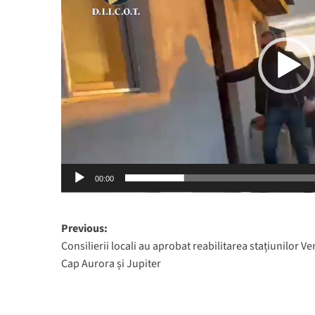
00:00
Post
Previous:
Consilierii locali au aprobat reabilitarea stațiunilor Ve
navigation
Cap Aurora și Jupiter