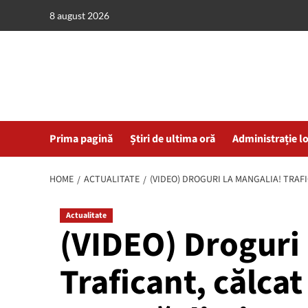
Skip
8 august 2026
to
content
Prima pagină
Știri de ultima oră
Administrație l
HOME
ACTUALITATE
(VIDEO) DROGURI LA MANGALIA! TRAFI
Actualitate
(VIDEO) Droguri 
Traficant, călcat