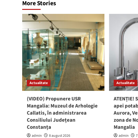
More Stories
Actualitate
Actualitate
(VIDEO) Propunere USR
ATENȚIE! S
Mangalia: Muzeul de Arhologie
apei potab
Callatis, în administrarea
Aurora, Ve
Consiliului Județean
zona de No
Constanța
Mangalia
admin
8 august 2026
admin
7