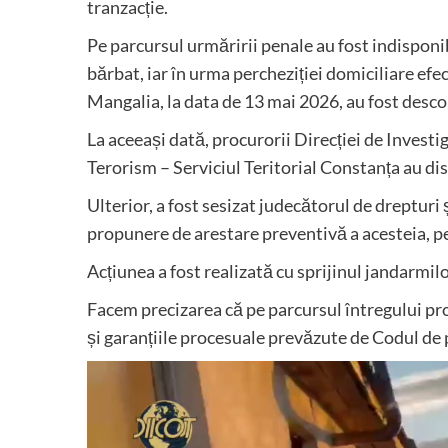
tranzacție.
Pe parcursul urmăririi penale au fost indisponi
bărbat, iar în urma percheziției domiciliare efect
Mangalia, la data de 13 mai 2026, au fost desco
La aceeași dată, procurorii Direcției de Investi
Terorism – Serviciul Teritorial Constanța au di
Ulterior, a fost sesizat judecătorul de drepturi 
propunere de arestare preventivă a acesteia, pe
Acțiunea a fost realizată cu sprijinul jandarm
Facem precizarea că pe parcursul întregului pr
și garanțiile procesuale prevăzute de Codul de
Player
video