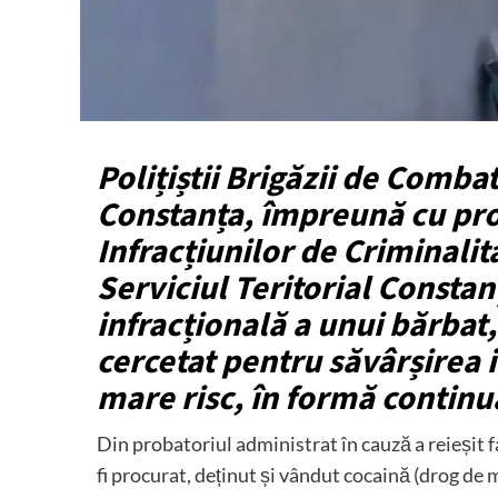
Polițiștii Brigăzii de Comba
Constanța, împreună cu proc
Infracțiunilor de Criminalit
Serviciul Teritorial Consta
infracțională a unui bărbat,
cercetat pentru săvârșirea i
mare risc, în formă continu
Din probatoriul administrat în cauză a reieșit 
fi procurat, deținut și vândut cocaină (drog de m