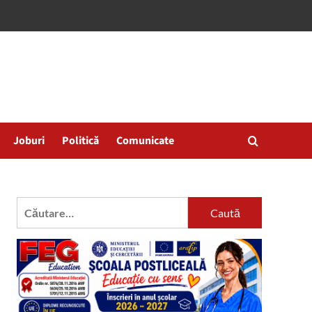
Joburi
Politică
Comunicate
Caută
după: