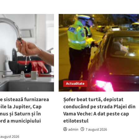
Actualitate
e sistează furnizarea
Șofer beat turtă, depistat
ile la Jupiter, Cap
conducând pe strada Plajei din
nus și Saturn și în
Vama Veche: A dat peste cap
rd a municipiului
etilotestul
admin
7 august 2026
 august 2026