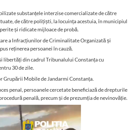
bilizate substanțele interzise comercializate de către
uate, de către polițiști, la locuința acestuia, în municipiul
perite și ridicate mijloace de probă.
gare a Infracțiunilor de Criminalitate Organizată și
spus reținerea persoanei în cauză.
și libertăți din cadrul Tribunalului Constanța cu
ntru 30 de zile.
ilor Grupării Mobile de Jandarmi Constanța.
oces penal, persoanele cercetate beneficiază de drepturile
 procedură penală, precum și de prezumția de nevinovăție.