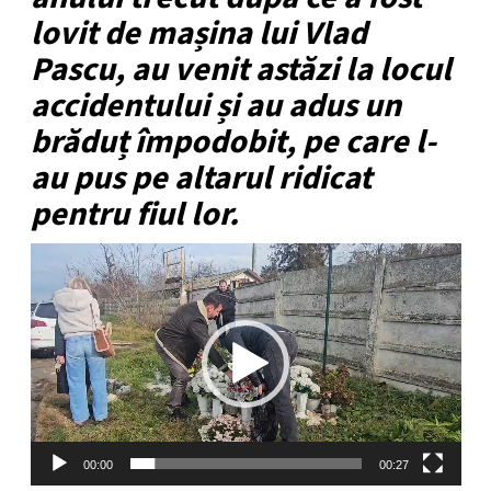
lovit de mașina lui Vlad
Pascu, au venit astăzi la locul
accidentului și au adus un
brăduț împodobit, pe care l-
au pus pe altarul ridicat
pentru fiul lor.
Player
video
00:00
00:27