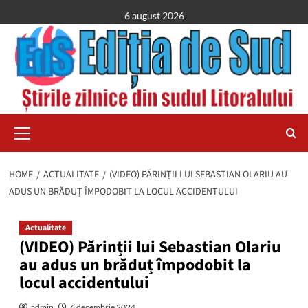
Skip
6 august 2026
to
content
Primary
Menu
HOME
ACTUALITATE
(VIDEO) PĂRINȚII LUI SEBASTIAN OLARIU AU
ADUS UN BRĂDUȚ ÎMPODOBIT LA LOCUL ACCIDENTULUI
Actualitate
(VIDEO) Părinții lui Sebastian Olariu
au adus un brăduț împodobit la
locul accidentului
admin
6 decembrie 2024