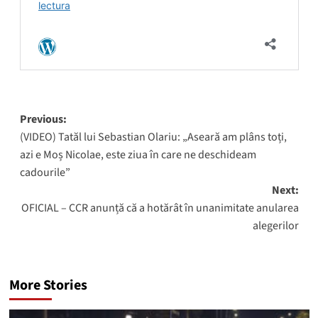
Post
Previous:
(VIDEO) Tatăl lui Sebastian Olariu: „Aseară am plâns toți,
navigation
azi e Moș Nicolae, este ziua în care ne deschideam
cadourile”
Next:
OFICIAL – CCR anunță că a hotărât în unanimitate anularea
alegerilor
More Stories