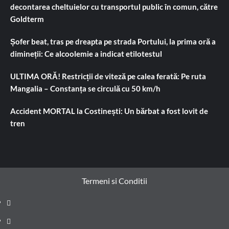
decontarea cheltuielor cu transportul public în comun, către
Goldterm
Șofer beat, tras pe dreapta pe strada Portului, la prima oră a
dimineții: Ce alcoolemie a indicat etilotestul
ULTIMA ORĂ! Restricții de viteză pe calea ferată: Pe ruta
Mangalia – Constanța se circulă cu 50 km/h
Accident MORTAL la Costinești: Un bărbat a fost lovit de
tren
Termeni si Conditii
Prima
pagină
Știri