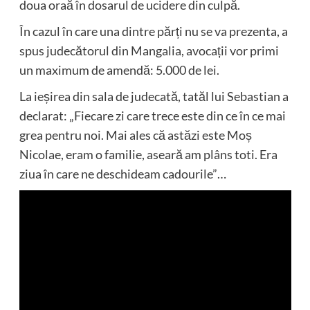
doua oraă în dosarul de ucidere din culpă.
În cazul în care una dintre părți nu se va prezenta, a
spus judecătorul din Mangalia, avocații vor primi
un maximum de amendă: 5.000 de lei.
La ieșirea din sala de judecată, tatăl lui Sebastian a
declarat: „Fiecare zi care trece este din ce în ce mai
grea pentru noi. Mai ales că astăzi este Moș
Nicolae, eram o familie, aseară am plâns toti. Era
ziua în care ne deschideam cadourile”…