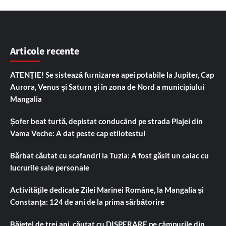
Articole recente
ATENȚIE! Se sistează furnizarea apei potabile la Jupiter, Cap
Aurora, Venus și Saturn și în zona de Nord a municipiului
Mangalia
Șofer beat turtă, depistat conducând pe strada Plajei din
Vama Veche: A dat peste cap etilotestul
Bărbat căutat cu scafandri la Tuzla: A fost găsit un caiac cu
lucrurile sale personale
Activitățile dedicate Zilei Marinei Române, la Mangalia și
Constanța: 124 de ani de la prima sărbătorire
Băiețel de trei ani, căutat cu DISPERARE pe câmpurile din