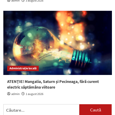
admin
3 august 2026
Administrație locală
ATENȚIE! Mangalia, Saturn și Pecineaga, fără curent
electric săptămâna viitoare
admin
1 august 2026
Caută
după: