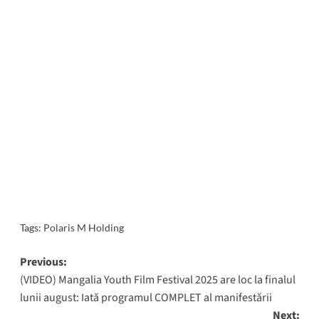
Tags:
Polaris M Holding
Post
Previous:
(VIDEO) Mangalia Youth Film Festival 2025 are loc la finalul
navigation
lunii august: Iată programul COMPLET al manifestării
Next: