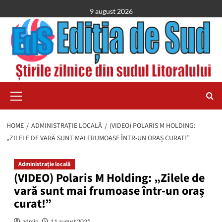
Skip
9 august 2026
to
content
Primary
Menu
HOME
ADMINISTRAȚIE LOCALĂ
(VIDEO) POLARIS M HOLDING:
„ZILELE DE VARĂ SUNT MAI FRUMOASE ÎNTR-UN ORAȘ CURAT!”
Administrație locală
(VIDEO) Polaris M Holding: „Zilele de
vară sunt mai frumoase într-un oraș
curat!”
admin
11 august 2025