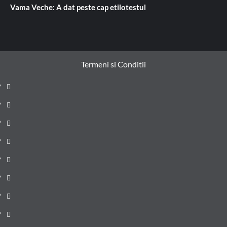
Vama Veche: A dat peste cap etilotestul
Termeni si Conditii
Prima
pagină
Știri
de
Administrație
ultima
locală
Actualitate
oră
Justiție
Cultura
Sănătate
Litoral