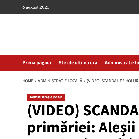
Skip
6 august 2026
to
content
Prima pagină
Știri de ultima oră
Administrație l
HOME
ADMINISTRAȚIE LOCALĂ
(VIDEO) SCANDAL PE HOLURIL
Administrație locală
(VIDEO) SCANDAL
primăriei: Aleșii 