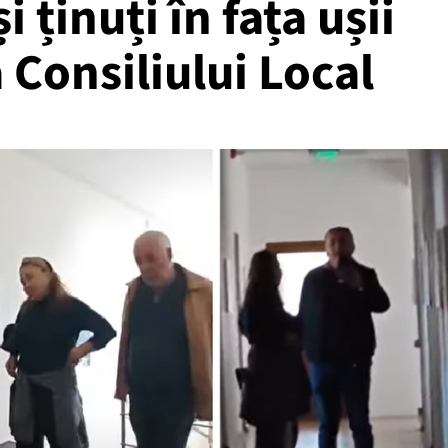
i ținuți în fața ușii
a Consiliului Local