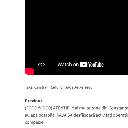
Tags:
Cristian Radu
,
Dragoș Angelescu
Post
Previous:
(FOTO/VIDEO) ATENȚIE! Mai multe zone din Constanț
navigation
au apă potabilă: RAJA SA desfășoară activități operaț
complexe