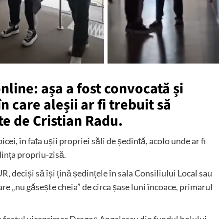
nline: așa a fost convocată și
n care aleșii ar fi trebuit să
te de Cristian Radu.
bicei, în fața ușii propriei săli de ședință, acolo unde ar fi
dința propriu-zisă.
R, deciși să își țină ședințele în sala Consiliului Local sau
care „nu găsește cheia” de circa șase luni încoace, primarul
at fostul viceprimar Dragoș Angelescu din fundul holului