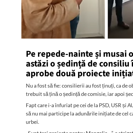
Pe repede-nainte și musai o
astăzi o ședință de consiliu î
aprobe două proiecte iniția
Nu a fost să fie: consilierii au fost ținuți, ca de o
trebuit să țină o ședință de comisie, iar apoi șe
Fapt care i-a înfuriat pe cei de la PSD, USR și AU
să nu mai participe la adunările inițiate de cel 
urbei.
„Sunt trei proiecte pentru Mangalia…”, a strig