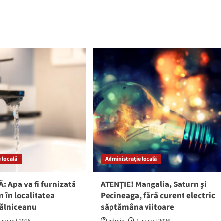
 locală
Administrație locală
: Apa va fi furnizată
ATENȚIE! Mangalia, Saturn și
 în localitatea
Pecineaga, fără curent electric
gălniceanu
săptămâna viitoare
 august 2026
admin
1 august 2026