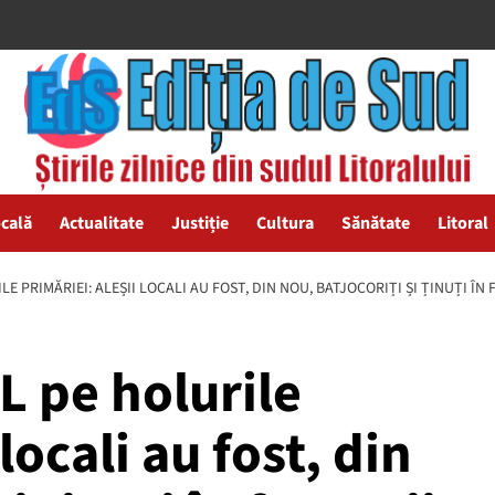
ocală
Actualitate
Justiție
Cultura
Sănătate
Litoral
E PRIMĂRIEI: ALEȘII LOCALI AU FOST, DIN NOU, BATJOCORIȚI ȘI ȚINUȚI ÎN 
 pe holurile
locali au fost, din