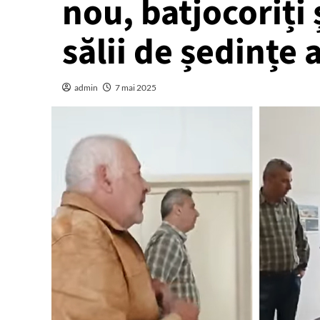
nou, batjocoriți ș
sălii de ședințe 
admin
7 mai 2025