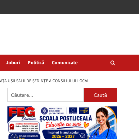
Joburi
Politică
Comunicate
FAȚA UȘII SĂLII DE ȘEDINȚE A CONSILIULUI LOCAL
Caută
după: