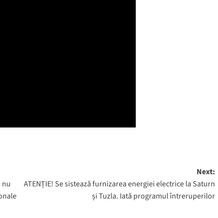
Next:
a nu
ATENȚIE! Se sistează furnizarea energiei electrice la Saturn
ionale
și Tuzla. Iată programul întreruperilor