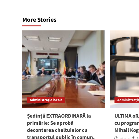
More Stories
Administrație locală
Administrație
Ședință EXTRAORDINARĂ la
ULTIMA oRĂ
primărie: Se aprobă
cu program
decontarea cheltuielor cu
Mihail Ko
transportul public în comun,
admin
3